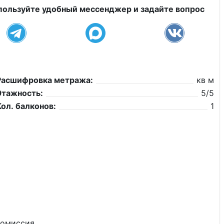
пользуйте удобный мессенджер и задайте вопрос
Расшифровка метража:
кв м
Этажность:
5/5
Кол. балконов:
1
комиссия.