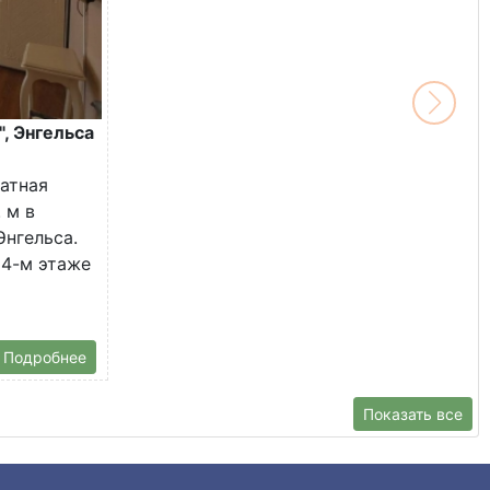
, Энгельса
атная
 м в
Энгельса.
 4-м этаже
Подробнее
Показать все