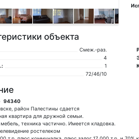
Ис
теристики объекта
Смеж.-раз.
4
.:
1
72/46/10
ние
зе
94340
иевске, район Палестины сдается
ная квартира для дружной семьи.
 мебель, техника частично. Имеется кладовка.
телевидение ростелеком
00 т.р. плюс коммуналка, плюс залог 17 000 т.р. и 70% 