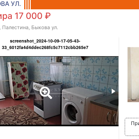
ВА УЛ.
ра 17 000 ₽
, Палестина, Быкова ул.
screenshot_2024-10-09-17-05-43-
33_6012fa4d4ddec268fc5c7112cbb265e7
Пр