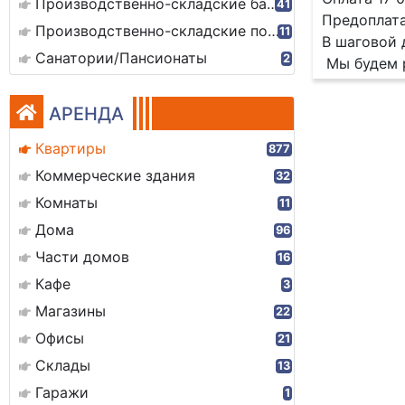
Производственно-складские базы
41
Предоплата
Производственно-складские помещения
11
В шаговой 
Санатории/Пансионаты
2
Мы будем р
АРЕНДА
Квартиры
877
Коммерческие здания
32
Комнаты
11
Дома
96
Части домов
16
Кафе
3
Магазины
22
Офисы
21
Склады
13
Гаражи
1