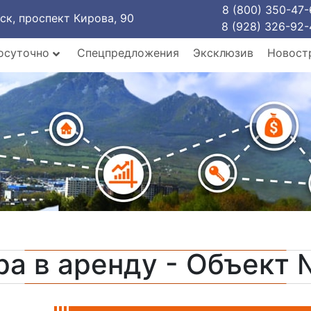
8 (800) 350-47-
рск, проспект Кирова, 90
8 (928) 326-92-
осуточно
Спецпредложения
Эксклюзив
Новост
ра в аренду - Объект