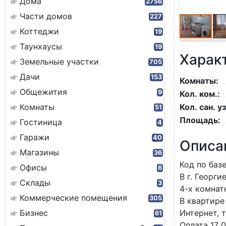
Дома
2756
Части домов
227
Коттеджи
19
Таунхаусы
19
Харак
Земельные участки
705
Дачи
153
Комнаты:
Общежития
9
Кол. ком.:
Комнаты
Кол. сан. уз
51
Площадь:
Гостиница
4
Гаражи
40
Описа
Магазины
36
Код по ба
Офисы
6
В г. Георг
Склады
3
4-х комнат
Коммерческие помещения
305
В квартире
Бизнес
Интернет, 
61
Оплата 17 0