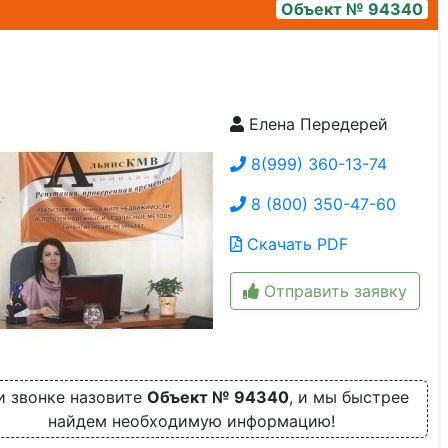
Объект № 94340
Елена Передерей
img_20241009_170725
8(999) 360-13-74
8 (800) 350-47-60
Скачать PDF
Отправить заявку
и звонке назовите
Объект № 94340
, и мы быстрее
найдем необходимую информацию!