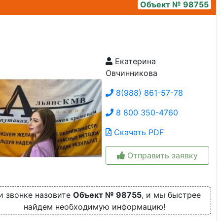
Объект № 98755
Екатерина
2ce0e1fd-7278-4c76-be3c-56f10a16c01f
Овчинникова
8(988) 861-57-78
8 800 350-4760
Скачать PDF
Отправить заявку
и звонке назовите
Объект № 98755
, и мы быстрее
найдем необходимую информацию!