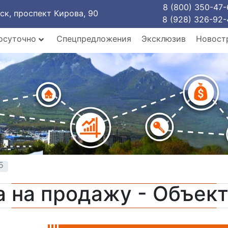
8 (800) 350-47-
рск, проспект Кирова, 90
8 (928) 326-92-
осуточно
Спецпредложения
Эксклюзив
Новост
5
а на продажу - Объек