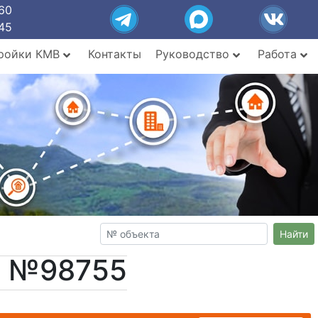
60
45
ройки КМВ
Контакты
Руководство
Работа
Найти
т №98755