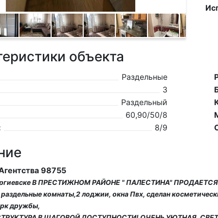
Ис
теристики объекта
Раздельные
3
Раздельный
60,90/50/8
:
8/9
ние
 Агентства 98755
еоргиевске В ПРЕСТИЖНОМ РАЙОНЕ " ПАЛЕСТИНА" ПРОДАЕТ
 раздельные комнаты,2 лоджии, окна Пвх, сделан косметическ
арк дружбы,
ТРУКТУРА В ШАГОВОЙ ДОСТУПНОСТИ! ОЧЕНЬ УЮТНАЯ, СВЕТЛ