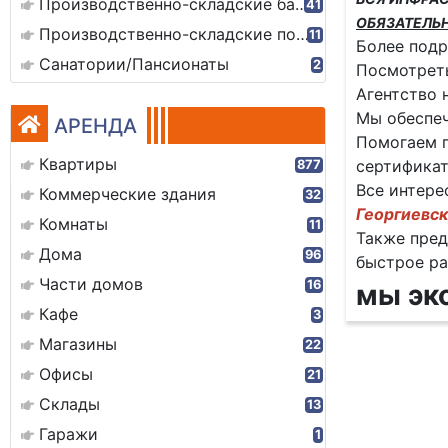
Производственно-складские базы
41
ОБЯЗАТЕЛЬ
Производственно-складские помещения
11
Более подр
Санатории/Пансионаты
2
Посмотреть
Агентство 
Мы обеспеч
АРЕНДА
Помогаем п
Квартиры
сертификат
877
Все интере
Коммерческие здания
32
Георгиевск
Комнаты
11
Также пред
Дома
96
быстрое р
Части домов
16
мы эк
Кафе
3
Магазины
22
Офисы
21
Склады
13
Гаражи
1