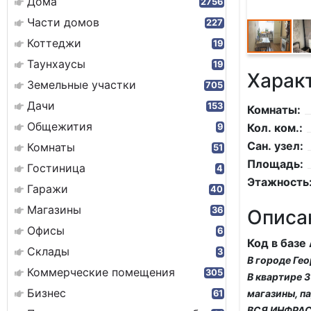
Дома
2756
Части домов
227
Коттеджи
19
Таунхаусы
19
Харак
Земельные участки
705
Дачи
153
Комнаты:
Общежития
Кол. ком.:
9
Сан. узел:
Комнаты
51
Площадь:
Гостиница
4
Этажность
Гаражи
40
Магазины
36
Описа
Офисы
6
Код в базе
Склады
3
В городе Г
Коммерческие помещения
305
В квартире 3
Бизнес
магазины, п
61
ВСЯ ИНФРАС