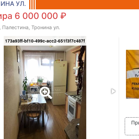
ИНА УЛ.
ра 6 000 000 ₽
, Палестина, Тронина ул.
173a93ff-bf10-499c-acc2-651f3f7c487f
Пр