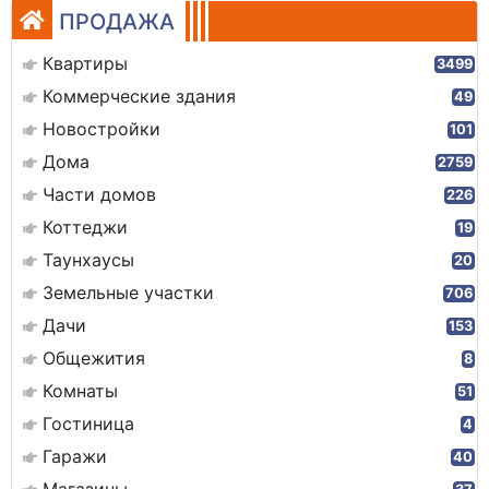
ПРОДАЖА
Квартиры
3499
Коммерческие здания
49
Новостройки
101
Дома
2759
Части домов
226
Коттеджи
19
Таунхаусы
20
Земельные участки
706
Дачи
153
Общежития
8
Комнаты
51
Гостиница
4
Гаражи
40