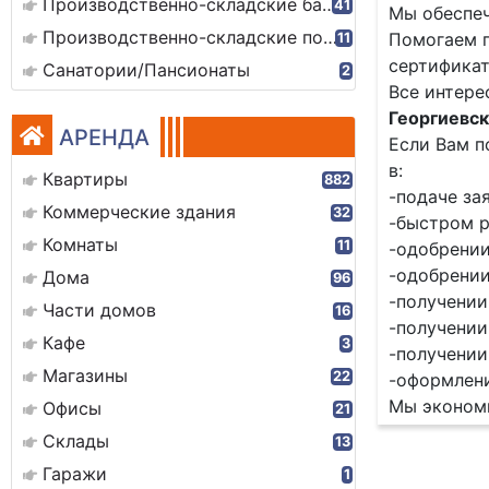
Производственно-складские базы
41
Мы обеспе
Производственно-складские помещения
Помогаем п
11
сертификат
Санатории/Пансионаты
2
Все интере
Георгиевск,
АРЕНДА
Если Вам п
в:
Квартиры
882
-подаче за
Коммерческие здания
32
-быстром р
Комнаты
11
-одобрении
-одобрении
Дома
96
-получении
Части домов
16
-получении
Кафе
3
-получении
Магазины
22
-оформлен
Мы экономи
Офисы
21
Склады
13
Гаражи
1