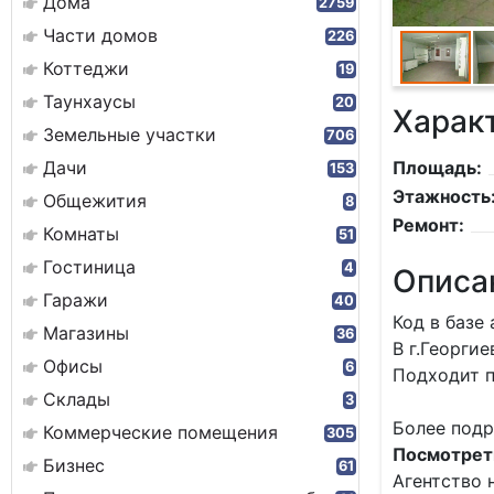
Дома
2759
Части домов
226
Коттеджи
19
Таунхаусы
20
Харак
Земельные участки
706
Дачи
Площадь:
153
Этажность
Общежития
8
Ремонт:
Комнаты
51
Гостиница
4
Описа
Гаражи
40
Код в базе
Магазины
36
В г.Георги
Офисы
6
Подходит п
Склады
3
Более подр
Коммерческие помещения
305
Посмотреть
Бизнес
61
Агентство