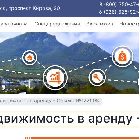
8 (800) 350-47-
рск, проспект Кирова, 90
8 (928) 326-92-
осуточно
Спецпредложения
Эксклюзив
Новост
вижимость в аренду - Объект №122998
движимость в аренду 