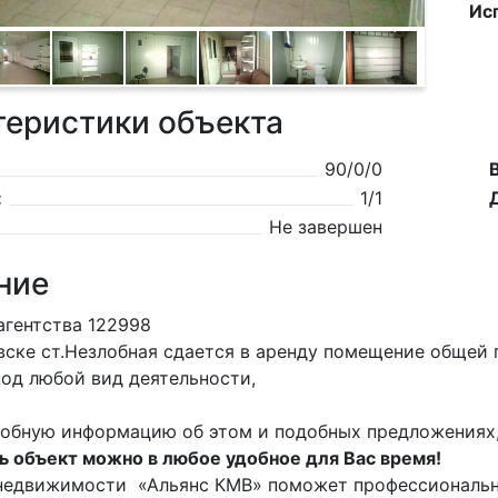
Ис
теристики объекта
90/0/0
:
1/1
Не завершен
ние
 агентства 122998
евске ст.Незлобная сдается в аренду помещение обще
од любой вид деятельности,
обную информацию об этом и подобных предложениях,
 объект можно в любое удобное для Вас время!
 недвижимости «Альянс КМВ» поможет профессиональн