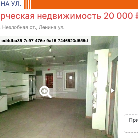
НА УЛ.
рческая недвижимость 20 000 
 Незлобная ст., Ленина ул.
cd4dba35-7e97-476e-9a15-7446523d555d
При