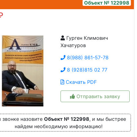
Объект № 122998
₽
Гурген Климович
59c934c2-bf3d-411b-be9f-7f33f179d4e3
Хачатуров
8(988) 861-57-78
8 (928)815 02 77
Скачать PDF
Отправить заявку
 звонке назовите
Объект № 122998
, и мы быстрее
найдем необходимую информацию!