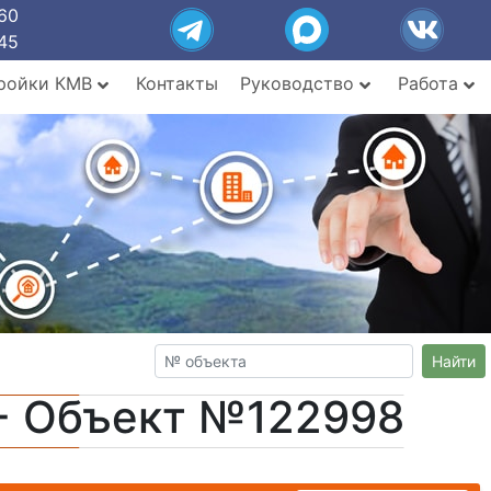
60
45
ройки КМВ
Контакты
Руководство
Работа
Найти
- Объект №122998