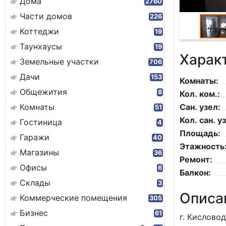
Дома
2760
Части домов
226
Коттеджи
19
Таунхаусы
19
Харак
Земельные участки
706
Дачи
153
Комнаты:
Общежития
8
Кол. ком.:
Комнаты
Сан. узел:
51
Кол. сан. уз
Гостиница
4
Площадь:
Гаражи
40
Этажность
Магазины
36
Ремонт:
Офисы
6
Балкон:
Склады
3
Описа
Коммерческие помещения
305
Бизнес
61
г. Кисловод