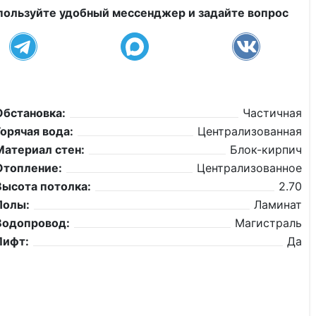
пользуйте удобный мессенджер и задайте вопрос
Обстановка:
Частичная
Горячая вода:
Централизованная
Материал стен:
Блок-кирпич
Отопление:
Централизованное
Высота потолка:
2.70
Полы:
Ламинат
Водопровод:
Магистраль
Лифт:
Да