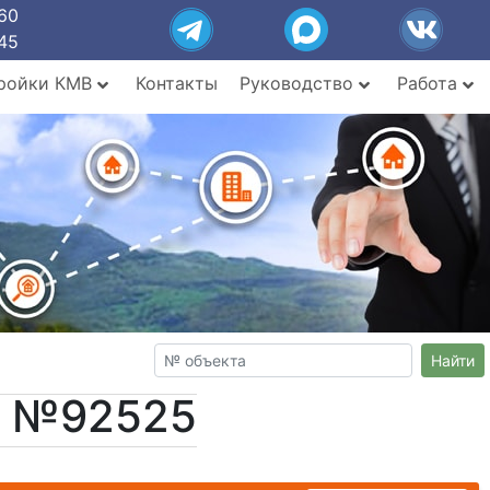
60
45
ройки КМВ
Контакты
Руководство
Работа
Найти
т №92525