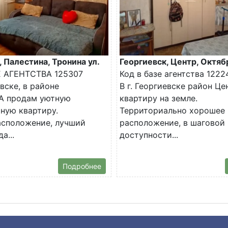
, Палестина, Тронина ул.
Георгиевск, Центр, Октяб
Е АГЕНТСТВА 125307
Код в базе агентства 1222
евске, в районе
В г. Георгиевске район Ц
 продам уютную
квартиру на земле.
ную квартиру.
Территориально хорошее
асположение, лучший
расположение, в шаговой
а...
доступности...
Подробнее