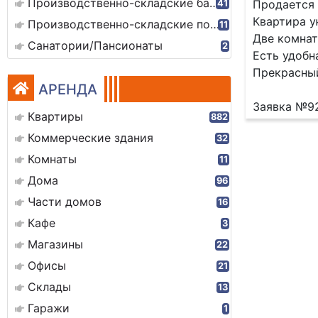
Производственно-складские базы
Продается 
41
Квартира у
Производственно-складские помещения
11
Две комнат
Санатории/Пансионаты
2
Есть удобн
Прекрасны
АРЕНДА
Заявка №9
Квартиры
882
Коммерческие здания
32
Комнаты
11
Дома
96
Части домов
16
Кафе
3
Магазины
22
Офисы
21
Склады
13
Гаражи
1