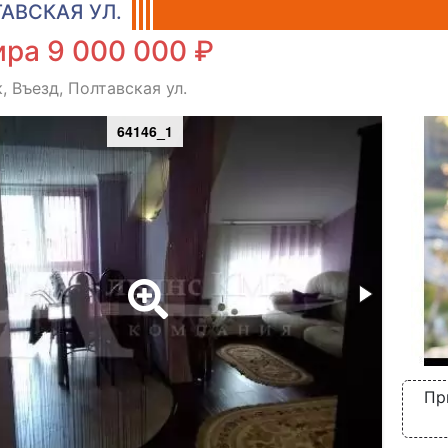
АВСКАЯ УЛ.
ра 9 000 000 ₽
, Въезд, Полтавская ул.
64146_1
Пр