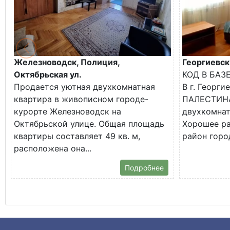
Железноводск, Полиция,
Георгиевск
Октябрьская ул.
КОД В БАЗ
Продается уютная двухкомнатная
В г. Георги
квартира в живописном городе-
ПАЛЕСТИНА
курорте Железноводск на
двухкомнат
Октябрьской улице. Общая площадь
Хорошее р
квартиры составляет 49 кв. м,
район город
расположена она...
Подробнее