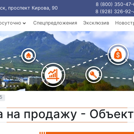
8 (800) 350-47-
рск, проспект Кирова, 90
8 (928) 326-92-
осуточно
Спецпредложения
Эксклюзив
Новост
5
а на продажу - Объек