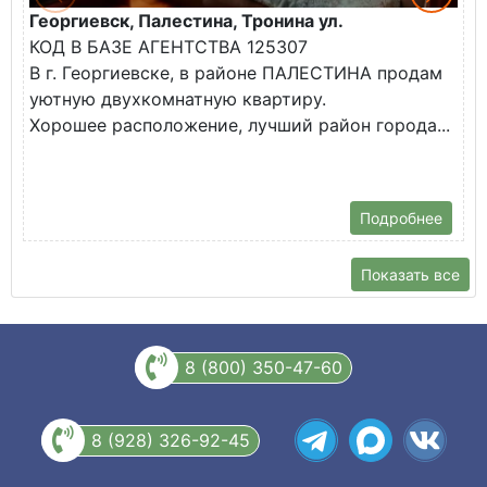
Георгиевск, Палестина, Тронина ул.
Г
КОД В БАЗЕ АГЕНТСТВА 125307
К
В г. Георгиевске, в районе ПАЛЕСТИНА продам
В
уютную двухкомнатную квартиру.
н
Хорошее расположение, лучший район города...
Т
ш
Подробнее
Показать все
8 (800) 350-47-60
8 (928) 326-92-45