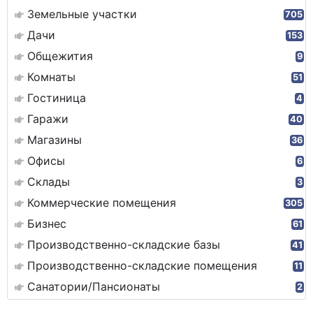
Земельные участки
705
Дачи
153
Общежития
9
Комнаты
51
Гостиница
4
Гаражи
40
Магазины
36
Офисы
6
Склады
3
Коммерческие помещения
305
Бизнес
61
Производственно-складские базы
41
Производственно-складские помещения
11
Санатории/Пансионаты
2