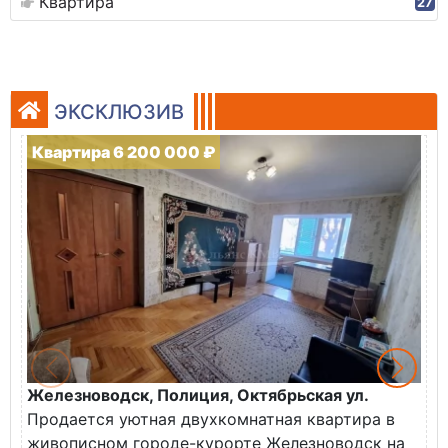
Квартира
27
ЭКСКЛЮЗИВ
Квартира 6 200 000 ₽
Железноводск, Полиция, Октябрьская ул.
Г
Продается уютная двухкомнатная квартира в
К
живописном городе-курорте Железноводск на
В