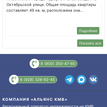
Октябрьской улице. Общая площадь квартиры
у
составляет 49 кв. м, расположена она...
Х
Подробнее
Показать все
8 (800) 350-47-60
8 (928) 326-92-45
КОМПАНИЯ «АЛЬЯНС КМВ»
Региональный оператор недвижимости на КМВ: