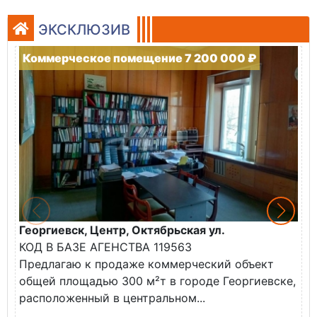
ЭКСКЛЮЗИВ
Коммерческое помещение 7 200 000 ₽
Георгиевск, Центр, Октябрьская ул.
М
КОД В БАЗЕ АГЕНСТВА 119563
О
Предлагаю к продаже коммерческий объект
п
общей площадью 300 м²т в городе Георгиевске,
С
расположенный в центральном...
П
(