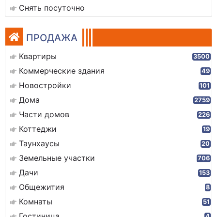
Снять посуточно
ПРОДАЖА
Квартиры
3500
Коммерческие здания
49
Новостройки
101
Дома
2759
Части домов
226
Коттеджи
19
Таунхаусы
20
Земельные участки
706
Дачи
153
Общежития
8
Комнаты
51
Гостиница
4