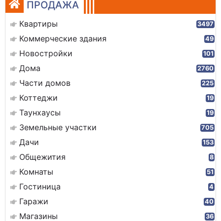
ПРОДАЖА
Квартиры
3497
Коммерческие здания
49
Новостройки
101
Дома
2760
Части домов
225
Коттеджи
19
Таунхаусы
19
Земельные участки
705
Дачи
153
Общежития
8
Комнаты
51
Гостиница
4
Гаражи
40
Магазины
36