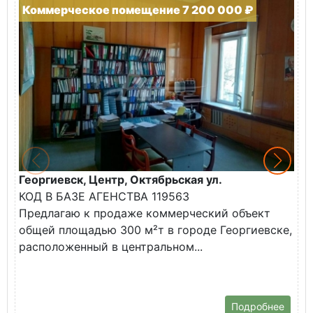
Коммерческое помещение 7 200 000 ₽
Георгиевск, Центр, Октябрьская ул.
М
КОД В БАЗЕ АГЕНСТВА 119563
О
Предлагаю к продаже коммерческий объект
п
общей площадью 300 м²т в городе Георгиевске,
С
расположенный в центральном...
П
(
Подробнее