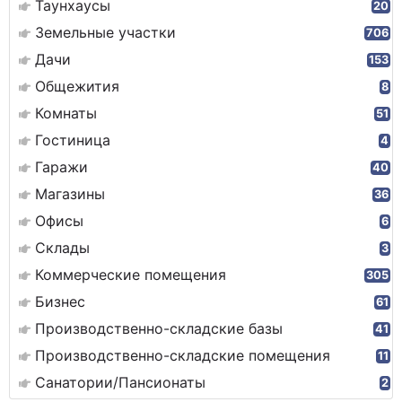
Таунхаусы
20
Земельные участки
706
Дачи
153
Общежития
8
Комнаты
51
Гостиница
4
Гаражи
40
Магазины
36
Офисы
6
Склады
3
Коммерческие помещения
305
Бизнес
61
Производственно-складские базы
41
Производственно-складские помещения
11
Санатории/Пансионаты
2