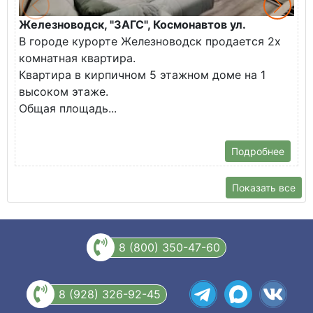
Железноводск, "ЗАГС", Космонавтов ул.
Ж
В городе курорте Железноводск продается 2х
П
комнатная квартира.
ж
Квартира в кирпичном 5 этажном доме на 1
О
высоком этаже.
с
Общая площадь...
Подробнее
Показать все
8 (800) 350-47-60
8 (928) 326-92-45