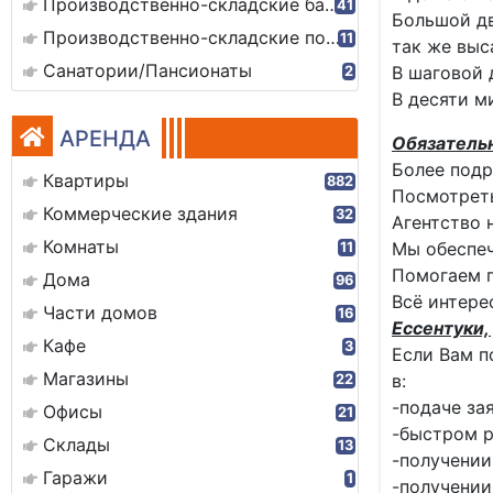
Производственно-складские базы
41
Большой дв
Производственно-складские помещения
11
так же выс
Санатории/Пансионаты
В шаговой 
2
В десяти м
АРЕНДА
Обязатель
Более подр
Квартиры
882
Посмотреть
Коммерческие здания
32
Агентство 
Комнаты
Мы обеспеч
11
Помогаем 
Дома
96
Всё интере
Части домов
16
Ессентуки, 
Кафе
3
Если Вам п
Магазины
в:
22
-подаче за
Офисы
21
-быстром р
Склады
13
-получении
Гаражи
1
-получении