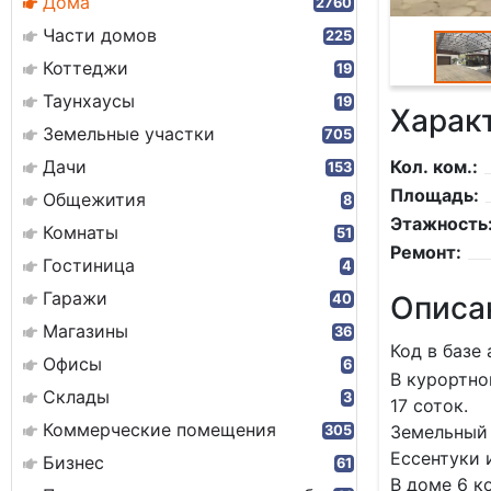
Дома
2760
Части домов
225
Коттеджи
19
Таунхаусы
19
Харак
Земельные участки
705
Дачи
Кол. ком.:
153
Площадь:
Общежития
8
Этажность
Комнаты
51
Ремонт:
Гостиница
4
Гаражи
Описа
40
Магазины
36
Код в базе 
Офисы
6
В курортно
Склады
3
17 соток.
Коммерческие помещения
Земельный 
305
Ессентуки 
Бизнес
61
В доме 6 к