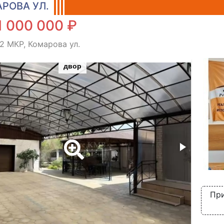
РОВА УЛ.
1 000 000 ₽
 2 МКР, Комарова ул.
двор
При