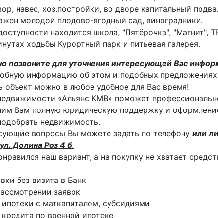
ор, навес, хоз.постройки, во дворе капитальный подва
ажен молодой плодово-ягодный сад, виноградники.
доступности находится школа, "Пятёрочка", "Магнит", Т
инутах ходьбы Курортный парк и питьевая галерея.
но позвоните для уточнения интересующей Вас инфор
обную информацию об этом и подобных предложениях,
 объект можно в любое удобное для Вас время!
недвижимости «Альянс КМВ» поможет профессиональн
им Вам полную юридическую поддержку и оформление
подобрать недвижимость.
сующие вопросы Вы можете задать по телефону
или ли
ул. Долина Роз 4 б.
онравился наш вариант, а на покупку не хватает средс
явки без визита в Банк
ассмотрении заявок
 ипотеки с маткапиталом, субсидиями
 кредита по военной ипотеке