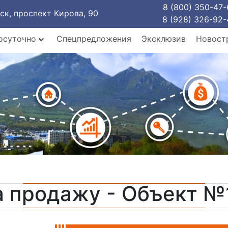
8 (800) 350-47-
рск, проспект Кирова, 90
8 (928) 326-92-
осуточно
Спецпредложения
Эксклюзив
Новост
а продажу - Объект №