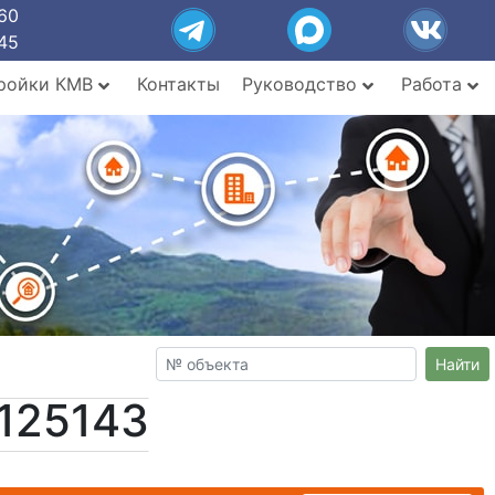
60
45
ройки КМВ
Контакты
Руководство
Работа
Найти
125143