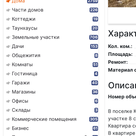
Дома
2759
Части домов
226
Коттеджи
19
Таунхаусы
20
Харак
Земельные участки
706
Дачи
Кол. ком.:
153
Площадь:
Общежития
8
Ремонт:
Комнаты
51
Материал с
Гостиница
4
Гаражи
Описа
40
Магазины
36
Hoмеp oбъе
Офисы
6
Склады
3
В поселке 
участке 8 
Коммерческие помещения
305
Квартира с
Бизнес
61
В квартире