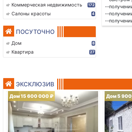
Коммерческая недвижимость
172
--получени
Салоны красоты
--получени
4
--получени
ПОСУТОЧНО
Дом
8
Квартира
27
ЭКСКЛЮЗИВ
Дом 15 600 000 ₽
Дом 5 900