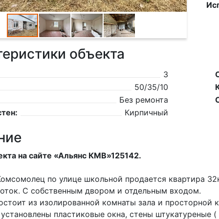
Ис
теристики объекта
3
50/35/10
Без ремонта
тен:
Кирпичный
ние
кта на сайте «Альянc КMВ»125142.
Комсомолец по улице школьной продается квартира 32к
соток. С собственным двором и отдельным входом.
остоит из изолированной комнаты зала и просторной к
 установлены пластиковые окна, стены штукатуреные ( 