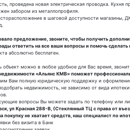
сть, проведена новая электрическая проводка. Кухня 
жен забором из металлопрофиля.
сторасположение в шаговой доступности магазины, ДК
д.
вало предложение, звоните, чтобы получить дополни
ады ответить на все ваши вопросы и помочь сделать
кта абсолютно бесплатен.
 объект можно в любое удобное для Вас время, звонит
 недвижимости «Альянс КМВ» поможет профессиональ
им Вам полную юридическую поддержку и оформление
одобрать недвижимость, не зависимо от вида ипотеки
ов.
сующие вопросы Вы можете задать по телефону или ли
ск, ул Красная 288-В, (Стеклянный ТЦ с права от въез
 на покупку не хватает средств, наш специалист по ипо
явки без визита в Банк
рассмотрении заявок