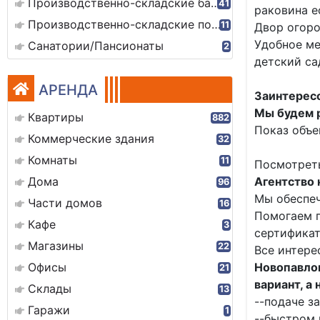
Производственно-складские базы
41
раковина е
Производственно-складские помещения
11
Двор огоро
Удобное ме
Санатории/Пансионаты
2
детский са
АРЕНДА
Заинтересо
Мы будем р
Квартиры
882
Показ объе
Коммерческие здания
32
Комнаты
11
Посмотреть
Дома
Агентство
96
Мы обеспеч
Части домов
16
Помогаем п
Кафе
3
сертификат
Магазины
22
Все интере
Офисы
Новопавлов
21
вариант, а
Склады
13
--подаче за
Гаражи
1
--быстром 