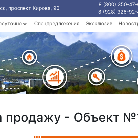
8 (800) 350-47-
рск, проспект Кирова, 90
8 (928) 326-92-
осуточно
Спецпредложения
Эксклюзив
Новост
а продажу - Объект №