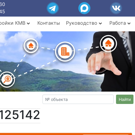
60
45
ройки КМВ
Контакты
Руководство
Работа
Найти
125142