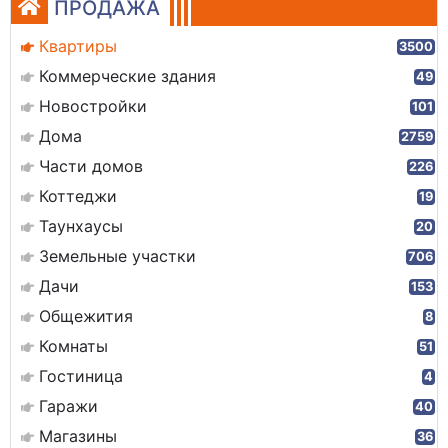
ПРОДАЖА
Квартиры
3500
Коммерческие здания
49
Новостройки
101
Дома
2759
Части домов
226
Коттеджи
19
Таунхаусы
20
Земельные участки
706
Дачи
153
Общежития
8
Комнаты
51
Гостиница
4
Гаражи
40
Магазины
36