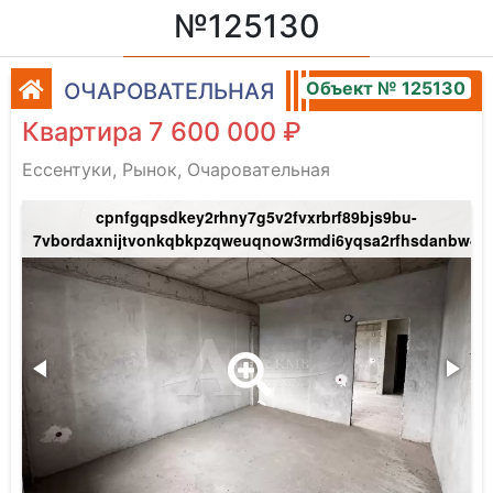
№125130
Объект № 125130
ОЧАРОВАТЕЛЬНАЯ
Квартира 7 600 000 ₽
Ессентуки, Рынок, Очаровательная
cpnfgqpsdkey2rhny7g5v2fvxrbrf89bjs9bu-
7vbordaxnijtvonkqbkpzqweuqnow3rmdi6yqsa2rfhsdanbw4