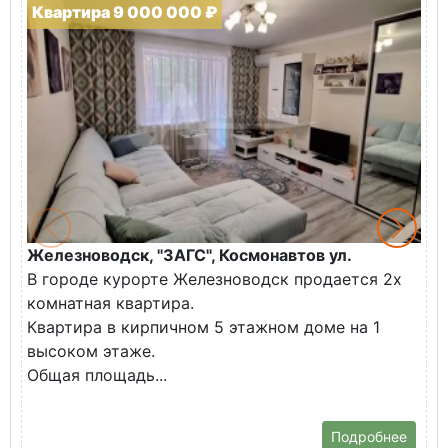
Квартира 9 000 000 ₽
Железноводск, "ЗАГС", Космонавтов ул.
Ж
В городе курорте Железноводск продается 2х
П
комнатная квартира.
ж
Квартира в кирпичном 5 этажном доме на 1
О
высоком этаже.
с
Общая площадь...
Подробнее