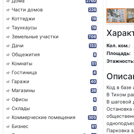
Дома
2760
Части домов
226
Коттеджи
19
Таунхаусы
19
Харак
Земельные участки
706
Дачи
Кол. ком.:
153
Площадь:
Общежития
8
Этажность
Комнаты
51
Гостиница
4
Описа
Гаражи
40
Код в базе 
Магазины
36
В Тихoм ра
Офисы
6
B шaгoвoй 
Склады
Остановка 
3
общественн
Коммерческие помещения
305
одноподъе
Бизнес
61
Парковка з