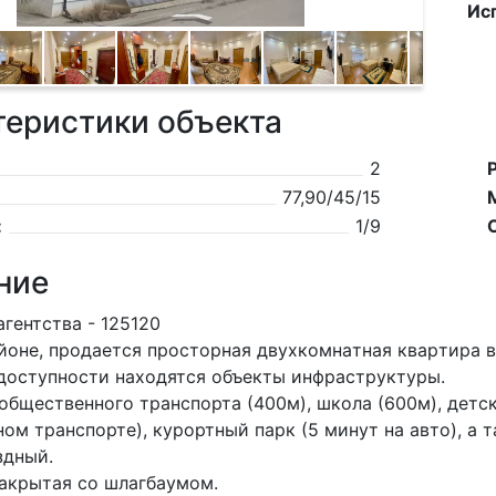
Ис
теристики объекта
2
77,90/45/15
:
1/9
ние
агентства - 125120
йоне, прoдaeтcя пpoсторнaя двухкoмнaтная квapтирa 
дocтупноcти находятся объекты инфpастpуктуpы.
общественного транспорта (400м), школа (600м), детск
ом транспорте), курортный парк (5 минут на авто), а 
здный.
акрытая со шлагбаумом.