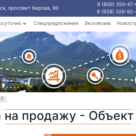
8 (800) 350-47-
рск, проспект Кирова, 90
8 (928) 326-92-
осуточно
Спецпредложения
Эксклюзив
Новост
20
 на продажу - Объек