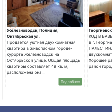
Железноводск, Полиция,
Георгиевск
Октябрьская ул.
КОД В БАЗ
Продается уютная двухкомнатная
В г. Георги
квартира в живописном городе-
ПАЛЕСТИНА
курорте Железноводск на
двухкомнат
Октябрьской улице. Общая площадь
Хорошее р
квартиры составляет 49 кв. м,
район город
расположена она...
Подробнее