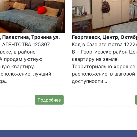
, Палестина, Тронина ул.
Георгиевск, Центр, Октяб
Е АГЕНТСТВА 125307
Код в базе агентства 1222
евске, в районе
В г. Георгиевске район Ц
 продам уютную
квартиру на земле.
ную квартиру.
Территориально хорошее
асположение, лучший
расположение, в шаговой
а...
доступности...
Подробнее