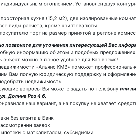
 индивидуальным отоплением. Установлен двух контур
 просторная кухня (15,2 м2), две изолированные комнаты
се виды расчета, кроме криптовалюты.
покупателю торг на размер принятой в регионе комисс
но позвоните для уточнения интересующей Вас инфор
обную информацию об этом и подобных предложениях,
 объект можно в любое удобное для Вас время!
недвижимости «Альянс КМВ» поможет профессиональн
им Вам полную юридическую поддержку и оформление
подобрать недвижимость.
сующие вопросы Вы можете задать по телефону
или ли
ул. Долина Роз 4 б.
онравился наш вариант, а на покупку не хватает средс
явки без визита в Банк
ассмотрении заявок
 ипотеки с маткапиталом, субсидиями