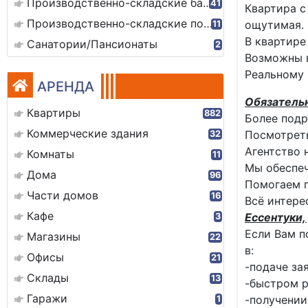
Производственно-складские базы
41
Квартира с
Производственно-складские помещения
ощутимая.
11
В квартире
Санатории/Пансионаты
2
Возможны в
Реальному 
АРЕНДА
Обязатель
Квартиры
882
Более подр
Коммерческие здания
Посмотреть
32
Агентство 
Комнаты
11
Мы обеспеч
Дома
96
Помогаем 
Части домов
16
Всё интере
Кафе
Ессентуки, 
3
Если Вам п
Магазины
22
в:
Офисы
21
-подаче за
Склады
13
-быстром р
Гаражи
-получении
1