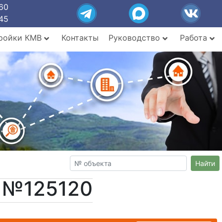
60
45
ройки КМВ
Контакты
Руководство
Работа
Найти
т №125120