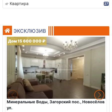
Квартира
27
ЭКСКЛЮЗИВ
Дом 15 600 000 ₽
Минеральные Воды, Загорский пос., Новосёлов
М
ул.
О