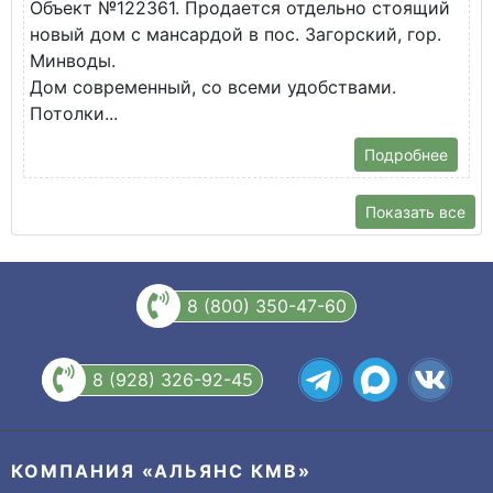
Объект №122361. Продается отдельно стоящий
д
новый дом с мансардой в пос. Загорский, гор.
В
Минводы.
Дом современный, со всеми удобствами.
Потолки...
Подробнее
Показать все
8 (800) 350-47-60
8 (928) 326-92-45
КОМПАНИЯ «АЛЬЯНС КМВ»