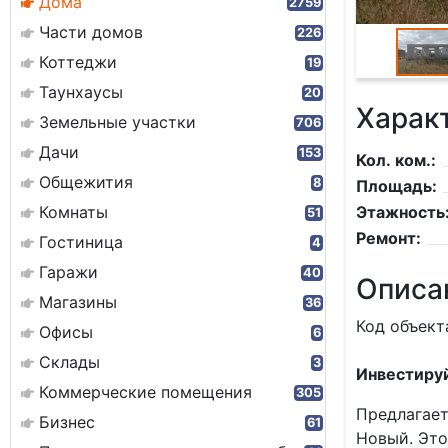
Дома
2759
Части домов
226
Коттеджи
19
Таунхаусы
20
Харак
Земельные участки
706
Дачи
153
Кол. ком.:
Общежития
8
Площадь:
Комнаты
Этажность
51
Ремонт:
Гостиница
4
Гаражи
40
Описа
Магазины
36
Код объект
Офисы
6
Склады
3
Инвестируй
Коммерческие помещения
305
Предлагает
Бизнес
61
Новый. Это