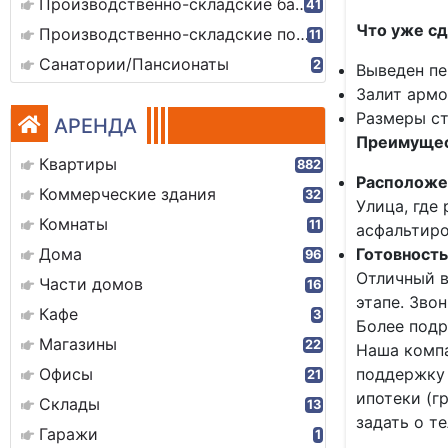
Производственно-складские базы
41
Что уже сд
Производственно-складские помещения
11
Санатории/Пансионаты
2
Выведен пе
Залит армо
Размеры ст
АРЕНДА
Преимущес
Квартиры
882
Расположе
Коммерческие здания
32
Улица, где
Комнаты
11
асфальтиро
Дома
Готовность
96
Отличный в
Части домов
16
этапе. Зво
Кафе
3
Более подр
Магазины
22
Наша комп
Офисы
поддержку 
21
ипотеки (г
Склады
13
задать о т
Гаражи
1