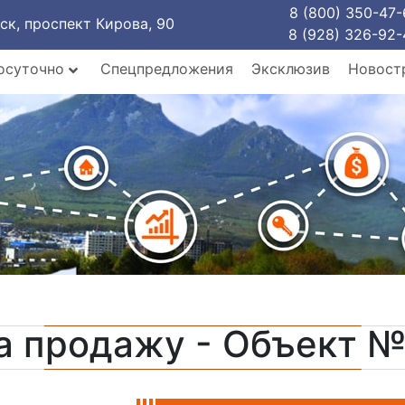
8 (800) 350-47-
рск, проспект Кирова, 90
8 (928) 326-92-
осуточно
Спецпредложения
Эксклюзив
Новост
а продажу - Объект №