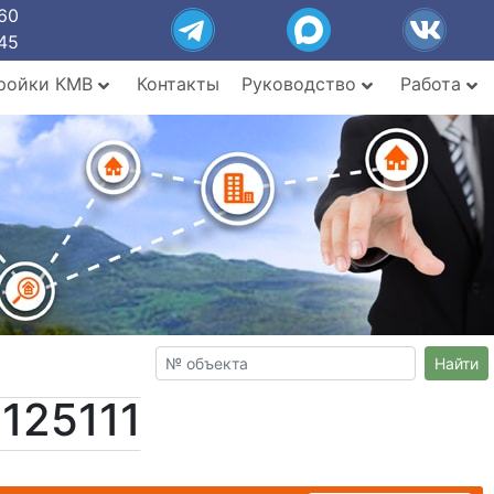
60
45
ройки КМВ
Контакты
Руководство
Работа
Найти
125111