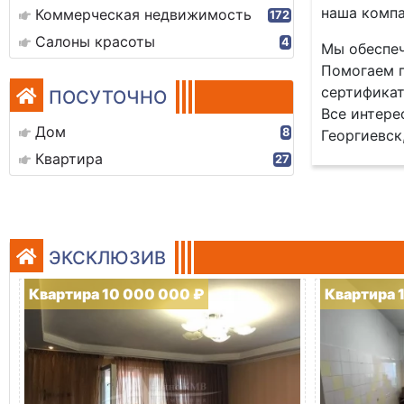
наша компа
Коммерческая недвижимость
172
Салоны красоты
4
Мы обеспеч
Помогаем п
сертификат
ПОСУТОЧНО
Все интере
Дом
8
Георгиевск,
Квартира
27
ЭКСКЛЮЗИВ
Квартира 10 000 000 ₽
Квартира 