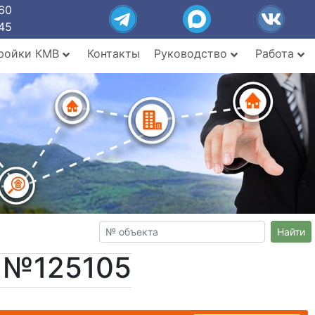
60
45
ройки КМВ
Контакты
Руководство
Работа
Найти
т №125105