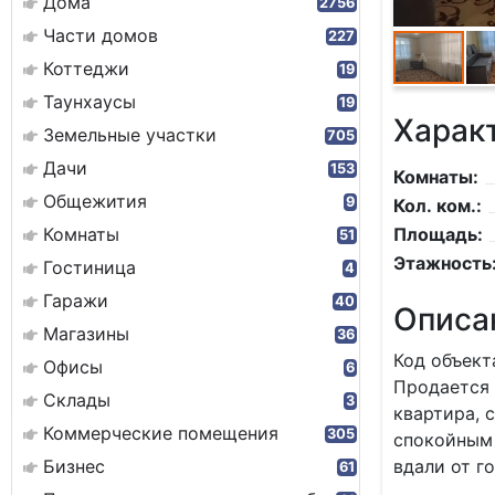
Дома
2756
Части домов
227
Коттеджи
19
Таунхаусы
19
Харак
Земельные участки
705
Дачи
153
Комнаты:
Общежития
9
Кол. ком.:
Комнаты
Площадь:
51
Этажность
Гостиница
4
Гаражи
40
Описа
Магазины
36
Код объект
Офисы
6
Продается 
Склады
3
квартира, 
Коммерческие помещения
305
спокойным 
Бизнес
вдали от г
61