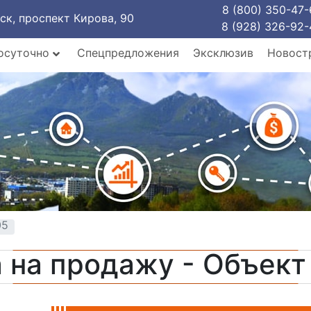
8 (800) 350-47-
рск, проспект Кирова, 90
8 (928) 326-92-
осуточно
Спецпредложения
Эксклюзив
Новост
05
 на продажу - Объек