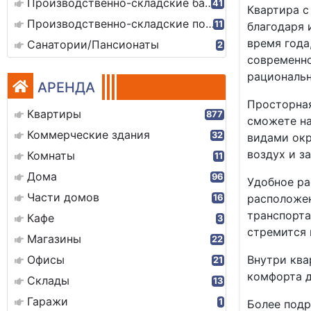
Производственно-складские базы
41
Квартира с
Производственно-складские помещения
11
благодаря 
время года
Санатории/Пансионаты
2
современно
рациональн
АРЕНДА
Просторная
Квартиры
877
сможете на
Коммерческие здания
32
видами окр
воздух и з
Комнаты
11
Дома
96
Удобное ра
Части домов
расположен
16
транспорта
Кафе
3
стремится 
Магазины
22
Офисы
Внутри ква
21
комфорта д
Склады
13
Гаражи
1
Более подр