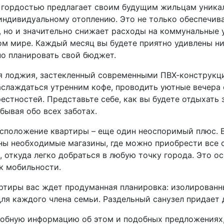
 гордостью предлагает своим будущим жильцам уника
индивидуальному отоплению. Это не только обеспечив
, но и значительно снижает расходы на коммунальные
м мире. Каждый месяц вы будете приятно удивлены ни
о планировать свой бюджет.
 лоджия, застекленный современными ПВХ-конструкци
слаждаться утренним кофе, проводить уютные вечера
естностей. Представьте себе, как вы будете отдыхать 
абывая обо всех заботах.
сположение квартиры – еще один неоспоримый плюс. В
ы необходимые магазины, где можно приобрести все с
, откуда легко добраться в любую точку города. Это ос
к мобильности.
ртиры вас ждет продуманная планировка: изолирован
ля каждого члена семьи. Раздельный санузел придает 
обную информацию об этом и подобных предложениях,