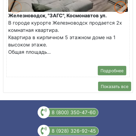
Железноводск, "ЗАГС", Космонавтов ул.
Ж
В городе курорте Железноводск продается 2х
П
комнатная квартира.
ж
Квартира в кирпичном 5 этажном доме на 1
О
высоком этаже.
с
Общая площадь...
Подробнее
Показать все
8 (800) 350-47-60
8 (928) 326-92-45