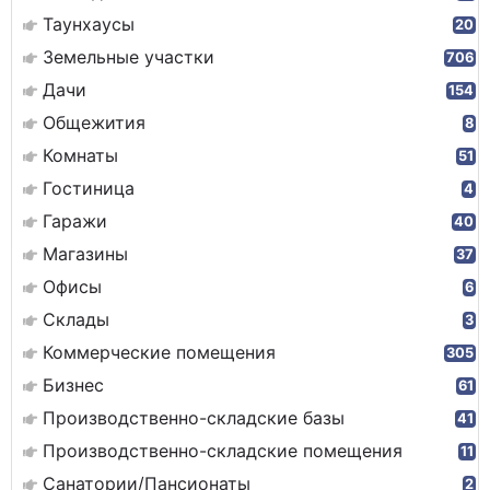
Таунхаусы
20
Земельные участки
706
Дачи
154
Общежития
8
Комнаты
51
Гостиница
4
Гаражи
40
Магазины
37
Офисы
6
Склады
3
Коммерческие помещения
305
Бизнес
61
Производственно-складские базы
41
Производственно-складские помещения
11
Санатории/Пансионаты
2