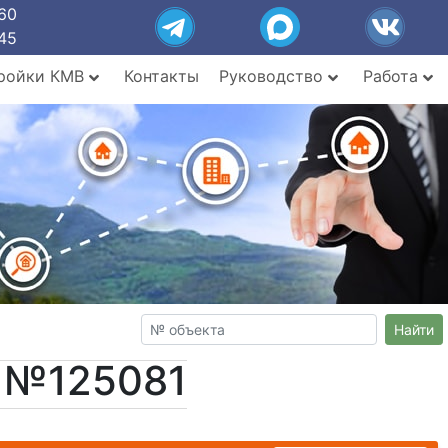
60
45
ройки КМВ
Контакты
Руководство
Работа
Найти
т №125081