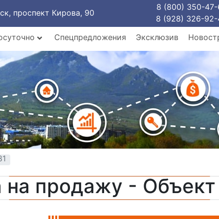
8 (800) 350-47-
рск, проспект Кирова, 90
8 (928) 326-92-
осуточно
Спецпредложения
Эксклюзив
Новост
81
 на продажу - Объек