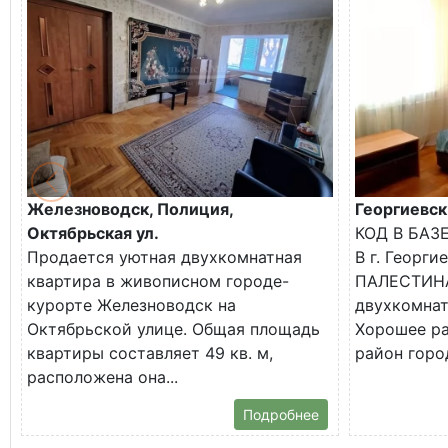
Железноводск, Полиция,
Георгиевск
Октябрьская ул.
КОД В БАЗ
Продается уютная двухкомнатная
В г. Георги
квартира в живописном городе-
ПАЛЕСТИНА
курорте Железноводск на
двухкомнат
Октябрьской улице. Общая площадь
Хорошее р
квартиры составляет 49 кв. м,
район город
расположена она...
Подробнее