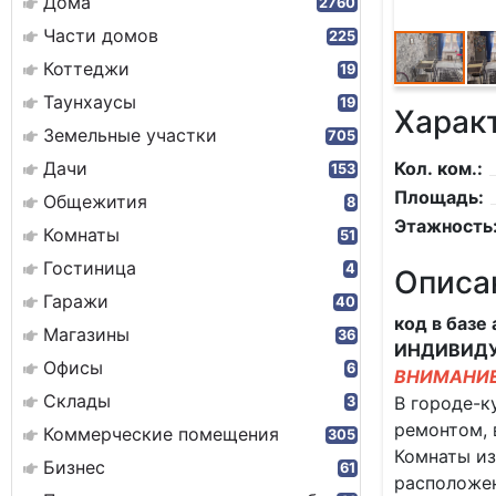
Дома
2760
Части домов
225
Коттеджи
19
Таунхаусы
19
Харак
Земельные участки
705
Дачи
Кол. ком.:
153
Площадь:
Общежития
8
Этажность
Комнаты
51
Гостиница
4
Описа
Гаражи
40
код в базе
Магазины
36
ИНДИВИДУ
Офисы
6
ВНИМАНИЕ!
Склады
В городе-к
3
ремонтом, 
Коммерческие помещения
305
Комнаты из
Бизнес
61
расположен