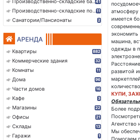
Производственно-складские базы
41
посудомоеч
Производственно-складские помещения
атмосферу
11
имеется бо
Санатории/Пансионаты
2
современны
экономить 
АРЕНДА
машина, вс
одежды в п
Квартиры
882
электроэне
Коммерческие здания
32
Расстояние
Комнаты
11
развитой и
маркетплей
Дома
96
количество
Части домов
16
КУПИ, ЗАХ
Кафе
3
Обязатель
Магазины
22
Более подр
Посмотреть
Офисы
21
Агентство 
Склады
13
Мы обеспеч
Гаражи
1
Помогаем 