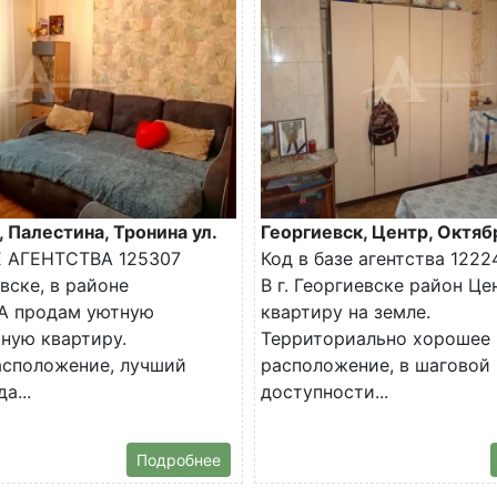
, Палестина, Тронина ул.
Георгиевск, Центр, Октяб
Е АГЕНТСТВА 125307
Код в базе агентства 1222
евске, в районе
В г. Георгиевске район Ц
 продам уютную
квартиру на земле.
ную квартиру.
Территориально хорошее
асположение, лучший
расположение, в шаговой
а...
доступности...
Подробнее