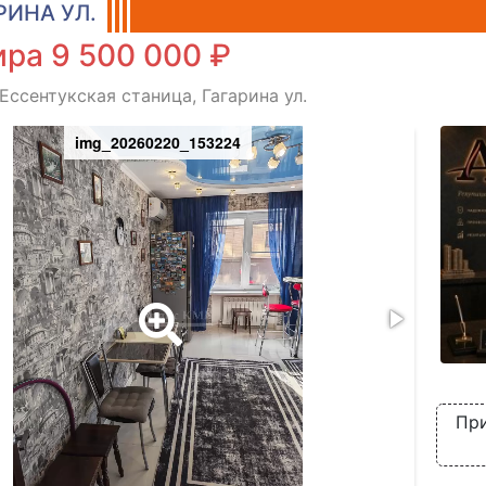
РИНА УЛ.
ра 9 500 000 ₽
Ессентукская станица, Гагарина ул.
img_20260220_153224
При