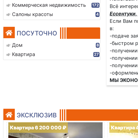
Коммерческая недвижимость
172
Всё интере
Ессентуки, 
Салоны красоты
4
Если Вам п
в:
ПОСУТОЧНО
-подаче за
-быстром р
Дом
8
-получении
Квартира
27
-получении
-получении
-оформлен
МЫ ЭКОНО
ЭКСКЛЮЗИВ
Квартира 6 200 000 ₽
Квартира 