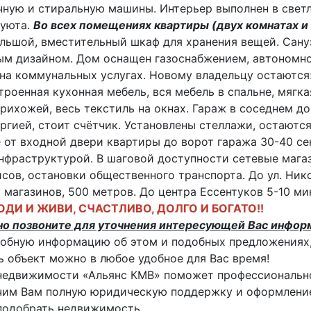
ную и стиральную машины. Интерьер выполнен в свет
 уюта.
Во всех помещениях квартиры (двух комнатах и
льшой, вместительный шкаф для хранения вещей. Сану
м дизайном. Дом оснащен газоснабжением, автономное
на коммунальных услугах. Новому владельцу остаются
троенная кухонная мебель, вся мебель в спальне, мягка
рихожей, весь текстиль на окнах. Гараж в соседнем до
ргией, стоит счётчик. Установлены стеллажи, остаются
 от входной двери квартиры до ворот гаража 30-40 с
нфраструктурой. В шаговой доступности сетевые магаз
сов, остановки общественного транспорта. До ул. Нико
 магазинов, 500 метров. До центра Ессентуков 5-10 ми
ОДИ И ЖИВИ, СЧАСТЛИВО, ДОЛГО И БОГАТО!!
но позвоните для уточнения интересующей Вас инфор
обную информацию об этом и подобных предложениях,
 объект можно в любое удобное для Вас время!
недвижимости «Альянс КМВ» поможет профессиональн
им Вам полную юридическую поддержку и оформление
подобрать недвижимость.