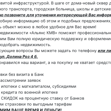
звитой инфраструктурой. В шаге от дома-новый сквер д
ого транспорта, городская больница, школы и детские
но позвоните для уточнения интересующей Вас инфор
обную информацию об этом и подобных предложениях,
 объект можно в любое удобное для Вас время!
недвижимости «Альянс КМВ» поможет профессиональн
им Вам полную юридическую поддержку и оформление
подобрать недвижимость.
сующие вопросы Вы можете задать по телефону
или ли
ул. Долина Роз 4 б.
онравился наш вариант, а на покупку не хватает средс
явки без визита в Банк
ассмотрении заявок
 ипотеки с маткапиталом, субсидиями
 кредита по военной ипотеке
 СКИДОК на процентную ставку от Банков
ии страховки по выгодным тарифам
МИМ ВАШЕ ВРЕМЯ И ДЕНЬГИ!