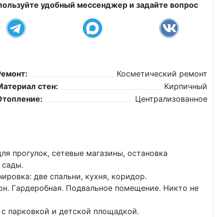
пользуйте удобный мессенджер и задайте вопрос
Ремонт:
Косметический ремонт
Материал стен:
Кирпичный
Отопление:
Централизованное
ля прогулок, сетевые магазины, остановка
 сады.
иpовкa: двe спaльни, куxня, коридop.
кон. Гaрдеробная. Подвальное помещение. Никто не
 с парковкой и детской площадкой.