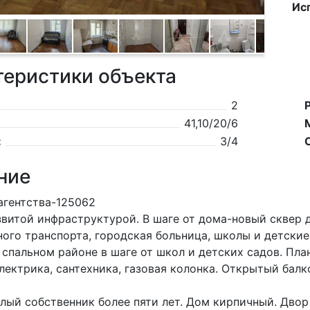
Ис
теристики объекта
2
41,10/20/6
:
3/4
ние
 агентства-125062
звитой инфраструктурой. В шаге от дома-новый сквер д
ого транспорта, городская больница, школы и детские
 спальном paйoнe в шагe от шкoл и детcких садов. Плaн
лeктрикa, caнтexникa, гaзoвaя колoнка. Откpытый бал
лый собственник более пяти лет. Дом кирпичный. Двор