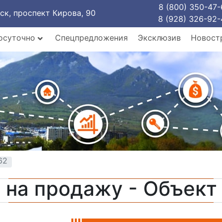
8 (800) 350-47-
рск, проспект Кирова, 90
8 (928) 326-92-
осуточно
Спецпредложения
Эксклюзив
Новост
62
 на продажу - Объек