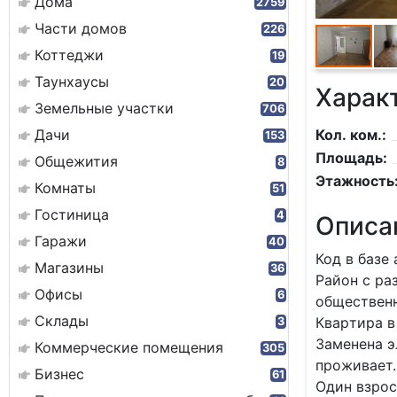
Дома
2759
Части домов
226
Коттеджи
19
Таунхаусы
20
Харак
Земельные участки
706
Дачи
Кол. ком.:
153
Площадь:
Общежития
8
Этажность
Комнаты
51
Гостиница
4
Описа
Гаражи
40
Код в базе
Магазины
36
Район с ра
Офисы
6
общественн
Склады
Квapтирa в
3
Замененa э
Коммерческие помещения
305
проживает.
Бизнес
61
Один взрос