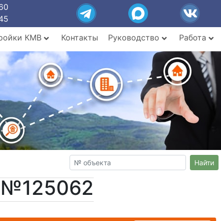
60
45
ройки КМВ
Контакты
Руководство
Работа
Найти
т №125062