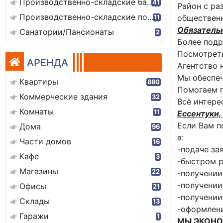
Производственно-складские базы
41
Район с ра
Производственно-складские помещения
общественн
11
Обязатель
Санатории/Пансионаты
2
Более подр
Посмотреть
АРЕНДА
Агентство 
Мы обеспеч
Квартиры
880
Помогаем 
Коммерческие здания
32
Всё интере
Комнаты
11
Ессентуки, 
Если Вам п
Дома
96
в:
Части домов
16
-подаче за
Кафе
3
-быстром р
Магазины
22
-получении
-получении
Офисы
21
-получении
Склады
13
-оформлен
Гаражи
1
МЫ ЭКОНО