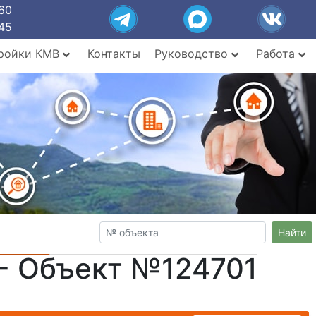
60
45
ройки КМВ
Контакты
Руководство
Работа
Найти
- Объект №124701