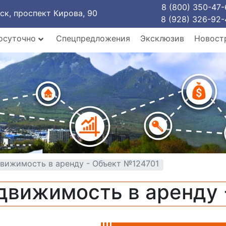
8 (800) 350-47-
рск, проспект Кирова, 90
8 (928) 326-92-
осуточно
Спецпредложения
Эксклюзив
Новост
вижимость в аренду - Объект №124701
движимость в аренду 