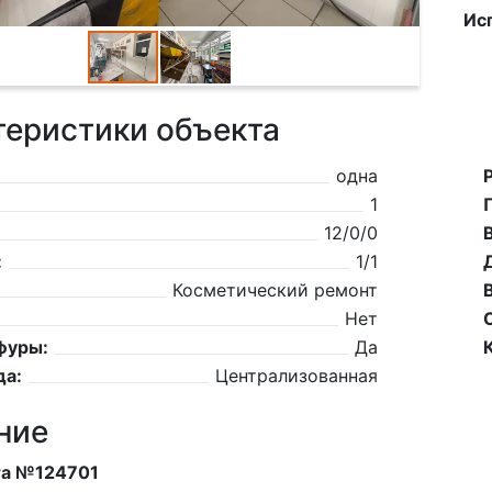
Ис
теристики объекта
одна
1
12/0/0
:
1/1
Косметический ремонт
Нет
фуры:
Да
да:
Централизованная
ние
та №124701