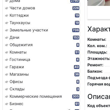
Дома
2760
Части домов
226
Коттеджи
19
Таунхаусы
19
Харак
Земельные участки
706
Дачи
153
Комнаты:
Общежития
8
Кол. ком.:
Комнаты
Площадь:
51
Этажность
Гостиница
4
Ремонт:
Гаражи
40
Балкон:
Магазины
36
Подъезда 
Офисы
6
Горячая во
Склады
3
Описа
Коммерческие помещения
305
Бизнес
61
Код объек