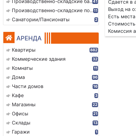
Производственно-складские базы
Сдается в 
41
Выход на о
Производственно-складские помещения
11
Есть места
Санатории/Пансионаты
2
Стоимость 
Комиссия а
АРЕНДА
Квартиры
882
Коммерческие здания
32
Комнаты
11
Дома
96
Части домов
16
Кафе
3
Магазины
22
Офисы
21
Склады
13
Гаражи
1