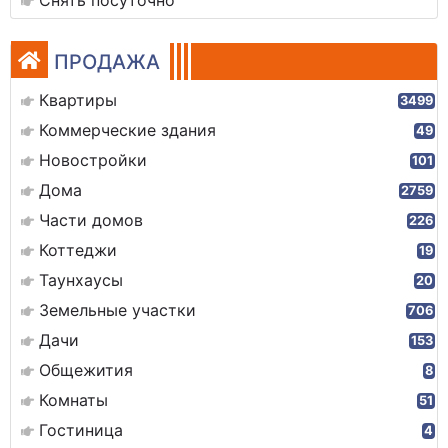
Снять посуточно
ПРОДАЖА
Квартиры
3499
Коммерческие здания
49
Новостройки
101
Дома
2759
Части домов
226
Коттеджи
19
Таунхаусы
20
Земельные участки
706
Дачи
153
Общежития
8
Комнаты
51
Гостиница
4