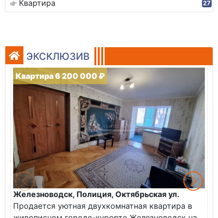
Квартира
27
ЭКСКЛЮЗИВ
Квартира 6 200 000 ₽
Железноводск, Полиция, Октябрьская ул.
Г
Продается уютная двухкомнатная квартира в
К
живописном городе-курорте Железноводск на
В