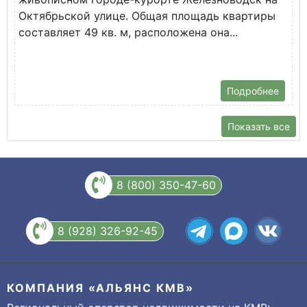
Октябрьской улице. Общая площадь квартиры
у
составляет 49 кв. м, расположена она...
Х
Подробнее
Показать все
8 (800) 350-47-60
8 (928) 326-92-45
КОМПАНИЯ «АЛЬЯНС КМВ»