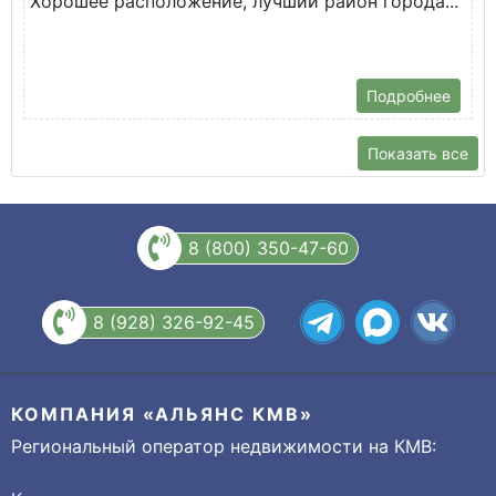
Хорошее расположение, лучший район города...
Т
ш
Подробнее
Показать все
8 (800) 350-47-60
8 (928) 326-92-45
КОМПАНИЯ «АЛЬЯНС КМВ»
Региональный оператор недвижимости на КМВ: