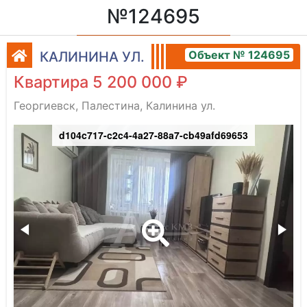
№124695
Объект № 124695
КАЛИНИНА УЛ.
Квартира 5 200 000 ₽
Георгиевск, Палестина, Калинина ул.
d104c717-c2c4-4a27-88a7-cb49afd69653