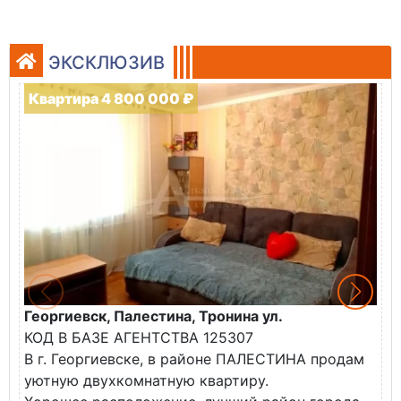
ЭКСКЛЮЗИВ
Квартира 4 800 000 ₽
Георгиевск, Палестина, Тронина ул.
Г
КОД В БАЗЕ АГЕНТСТВА 125307
К
В г. Георгиевске, в районе ПАЛЕСТИНА продам
В
уютную двухкомнатную квартиру.
н