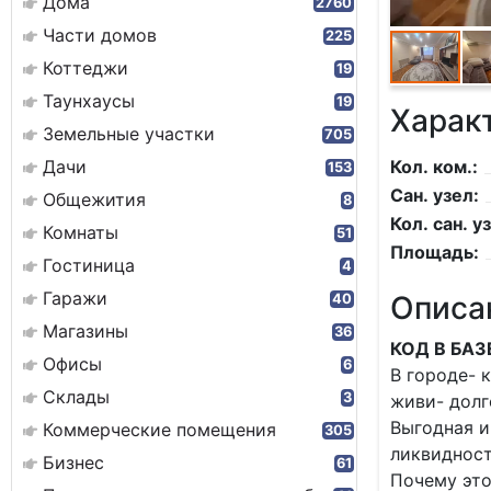
Дома
2760
Части домов
225
Коттеджи
19
Таунхаусы
19
Харак
Земельные участки
705
Дачи
Кол. ком.:
153
Сан. узел:
Общежития
8
Кол. сан. уз
Комнаты
51
Площадь:
Гостиница
4
Гаражи
Описа
40
Магазины
36
КОД В БАЗ
Офисы
6
В городе- 
Склады
3
живи- долг
Выгодная и
Коммерческие помещения
305
ликвидност
Бизнес
61
Почему это