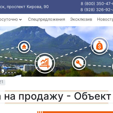
8 (800) 350-47-
рск, проспект Кирова, 90
8 (928) 326-92-
осуточно
Спецпредложения
Эксклюзив
Новост
21
 на продажу - Объек