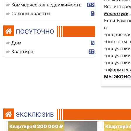
Коммерческая недвижимость
172
Всё интере
Салоны красоты
Ессентуки, 
4
Если Вам п
в:
ПОСУТОЧНО
-подаче за
-быстром р
Дом
8
-получении
Квартира
27
-получении
-получении
-оформлен
МЫ ЭКОНО
ЭКСКЛЮЗИВ
Квартира 6 200 000 ₽
Квартира 