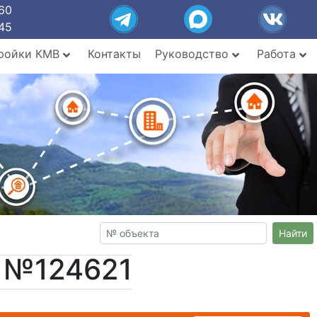
60
45
ройки КМВ
Контакты
Руководство
Работа
Найти
т №124621