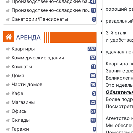
Производственно-складские базы
41
хороший ре
Производственно-складские помещения
11
Санатории/Пансионаты
2
раздельный
3‑й этаж —
АРЕНДА
и удобства;
Квартиры
882
удачная ло
Коммерческие здания
32
Квартира п
Комнаты
11
Звоните дл
Дома
96
Великолепн
Части домов
Это идеаль
16
Обязатель
Кафе
3
Более подр
Магазины
22
Посмотреть
Офисы
21
Агентство 
Склады
13
Мы обеспеч
Гаражи
1
Помогаем 