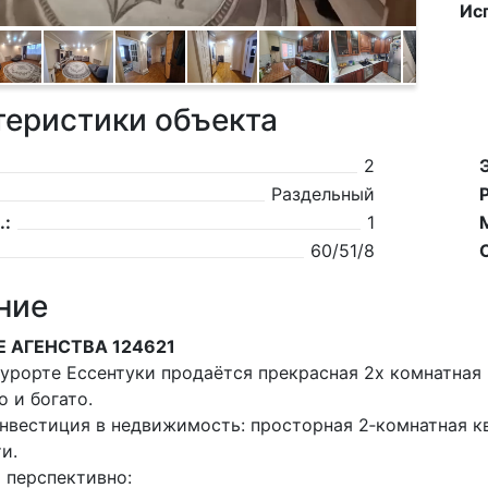
Ис
теристики объекта
2
Раздельный
.:
1
60/51/8
ние
Е АГЕНСТВА 124621
курорте Ессентуки продаётся прекрасная 2х комнатная 
о и богато.
нвестиция в недвижимость: просторная 2‑комнатная к
и.
 перспективно: