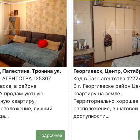
, Палестина, Тронина ул.
Георгиевск, Центр, Октяб
Е АГЕНТСТВА 125307
Код в базе агентства 1222
евске, в районе
В г. Георгиевске район Ц
 продам уютную
квартиру на земле.
ную квартиру.
Территориально хорошее
асположение, лучший
расположение, в шаговой
а...
доступности...
Подробнее