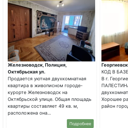
Железноводск, Полиция,
Георгиевск
Октябрьская ул.
КОД В БАЗ
Продается уютная двухкомнатная
В г. Георги
квартира в живописном городе-
ПАЛЕСТИНА
курорте Железноводск на
двухкомнат
Октябрьской улице. Общая площадь
Хорошее р
квартиры составляет 49 кв. м,
район город
расположена она...
Подробнее