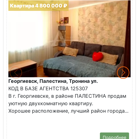
Квартира 4 800 000 ₽
Георгиевск, Палестина, Тронина ул.
Г
КОД В БАЗЕ АГЕНТСТВА 125307
К
В г. Георгиевске, в районе ПАЛЕСТИНА продам
В
уютную двухкомнатную квартиру.
н
Хорошее расположение, лучший район города...
Т
ш
Подробнее