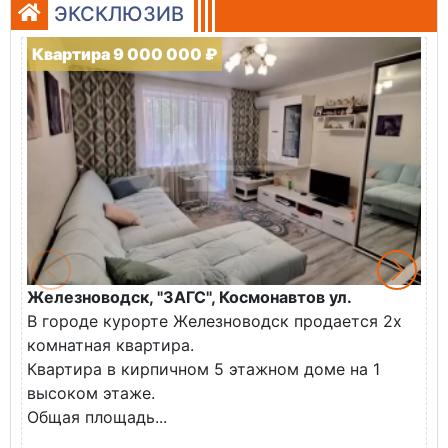
ЭКСКЛЮЗИВ
Квартира 9 000 000 ₽
Железноводск, "ЗАГС", Космонавтов ул.
Ж
В городе курорте Железноводск продается 2х
П
комнатная квартира.
ж
Квартира в кирпичном 5 этажном доме на 1
О
высоком этаже.
с
Общая площадь...