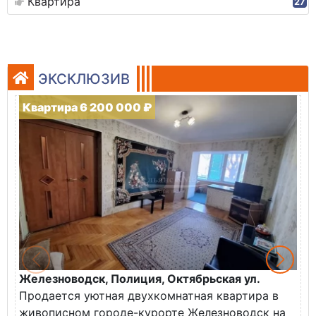
Квартира
27
ЭКСКЛЮЗИВ
Квартира 6 200 000 ₽
Железноводск, Полиция, Октябрьская ул.
Г
Продается уютная двухкомнатная квартира в
К
живописном городе-курорте Железноводск на
В