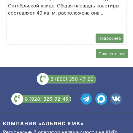
Октябрьской улице. Общая площадь квартиры
у
составляет 49 кв. м, расположена она...
Х
Подробнее
Показать все
8 (800) 350-47-60
8 (928) 326-92-45
КОМПАНИЯ «АЛЬЯНС КМВ»
Региональный оператор недвижимости на КМВ: