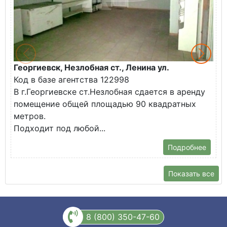
Георгиевск, Незлобная ст., Ленина ул.
Г
Код в базе агентства 122998
К
В г.Георгиевске ст.Незлобная сдается в аренду
В
помещение общей площадью 90 квадратных
п
метров.
п
Подходит под любой...
у
Подробнее
Показать все
8 (800) 350-47-60