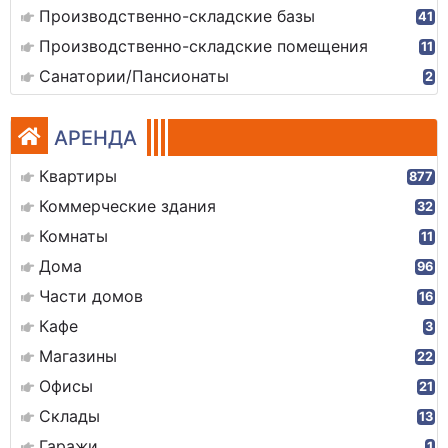
Производственно-складские базы
41
Производственно-складские помещения
11
Санатории/Пансионаты
2
АРЕНДА
Квартиры
877
Коммерческие здания
32
Комнаты
11
Дома
96
Части домов
16
Кафе
3
Магазины
22
Офисы
21
Склады
13
Гаражи
1