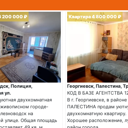
6 200 000 ₽
Квартира 4 800 000 ₽
дск, Полиция,
Георгиевск, Палестина, Тр
я ул.
КОД В БАЗЕ АГЕНТСТВА 1
уютная двухкомнатная
В г. Георгиевске, в районе
 живописном городе-
ПАЛЕСТИНА продам уютн
лезноводск на
двухкомнатную квартиру.
й улице. Общая площадь
Хорошее расположение, 
оставляет 49 кв. м,
район города...