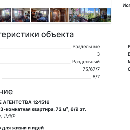
Ис
теристики объекта
Раздельные
3
Раздельный
75/67/7
:
6/7
ние
Е АГЕНТСТВА 124516
3-комнатная квартира, 72 м², 6/9 эт.
и, 1МКР
 для жизни и идей