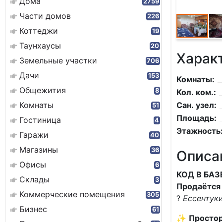
Дома
2759
Части домов
226
Коттеджи
19
Таунхаусы
20
Харак
Земельные участки
706
Дачи
153
Комнаты:
Общежития
8
Кол. ком.:
Комнаты
Сан. узел:
51
Площадь:
Гостиница
4
Этажность
Гаражи
40
Магазины
36
Описа
Офисы
6
КОД В БАЗ
Склады
3
Продаётся 
Коммерческие помещения
305
?
Ессентук
Бизнес
61
✨
Простор