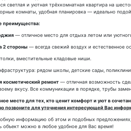
ся светлая и уютная трёхкомнатная квартира на шес
торные комнаты, удобная планировка — идеально подо
 преимущества:
оджия
— отличное место для отдыха летом или уютного
а 2 стороны
— всегда свежий воздух и естественное о
толки, вместительные кладовые ниши.
нфраструктура: рядом школы, детские сады, поликлини
я косметический ремонт
— отличная возможность сде
воему вкусу. Все коммуникации в порядке, трубы заме
ное место для тех, кто ценит комфорт и уют в сочета
но позвоните для уточнения интересующей Вас инфор
обную информацию об этом и подобных предложениях,
 объект можно в любое удобное для Вас время!