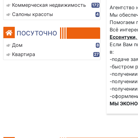
Коммерческая недвижимость
172
Агентство 
Салоны красоты
Мы обеспеч
4
Помогаем 
Всё интере
ПОСУТОЧНО
Ессентуки, 
Если Вам п
Дом
8
в:
Квартира
27
-подаче за
-быстром р
-получении
-получении
-получении
-оформлен
МЫ ЭКОНО