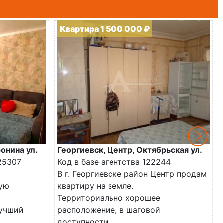
Квартира 1 500 000 ₽
онина ул.
Георгиевск, Центр, Октябрьская ул.
25307
Код в базе агентства 122244
В г. Георгиевске район Центр продам
ую
квартиру на земле.
Территориально хорошее
лучший
расположение, в шаговой
доступности...