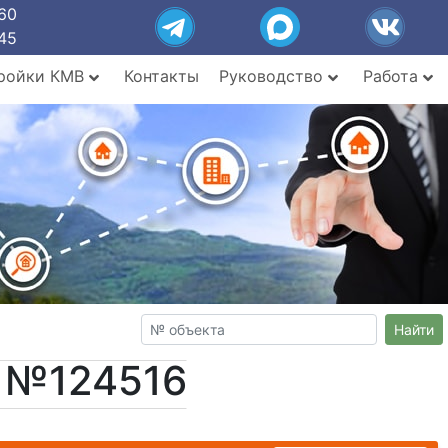
60
45
ройки КМВ
Контакты
Руководство
Работа
Найти
т №124516