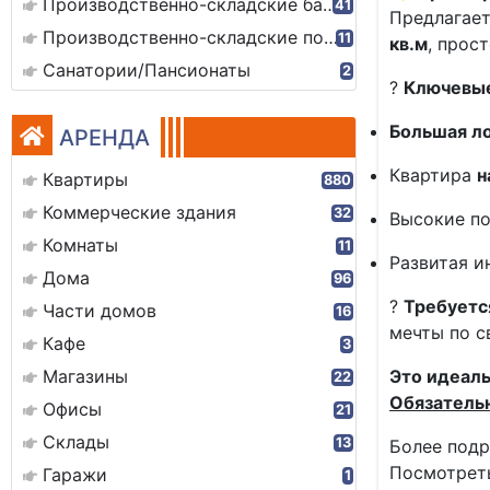
Производственно-складские базы
41
Предлагает
Производственно-складские помещения
11
кв.м
, прос
Санатории/Пансионаты
2
?
Ключевые
Большая л
АРЕНДА
Квартира
н
Квартиры
880
Коммерческие здания
32
Высокие по
Комнаты
11
Развитая и
Дома
96
?
Требуетс
Части домов
16
мечты по с
Кафе
3
Магазины
Это идеаль
22
Обязатель
Офисы
21
Склады
13
Более подр
Посмотреть
Гаражи
1