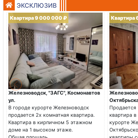
ЭКСКЛЮЗИВ
Квартира 9 000 000 ₽
Квартира 
Железноводск, "ЗАГС", Космонавтов
Железново
ул.
Октябрьска
В городе курорте Железноводск
Продается 
продается 2х комнатная квартира.
квартира в
Квартира в кирпичном 5 этажном
курорте Же
доме на 1 высоком этаже.
Октябрьско
Общая площадь...
квартиры с