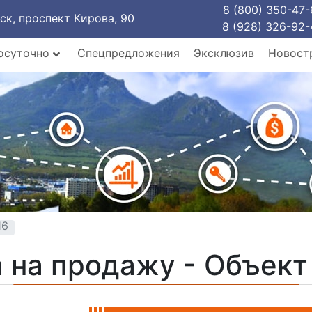
8 (800) 350-47-
рск, проспект Кирова, 90
8 (928) 326-92-
осуточно
Спецпредложения
Эксклюзив
Новост
16
 на продажу - Объек