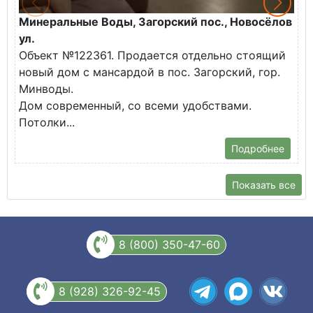
Минеральные Воды, Загорский пос., Новосёлов
М
ул.
О
Объект №122361. Продается отдельно стоящий
д
новый дом с мансардой в пос. Загорский, гор.
В
Минводы.
Дом современный, со всеми удобствами.
Потолки...
Подробнее
Показать все
8 (800) 350-47-60
8 (928) 326-92-45