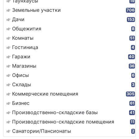
Таунхаусы
19
Земельные участки
706
Дачи
153
Общежития
8
Комнаты
51
Гостиница
4
Гаражи
40
Магазины
36
Офисы
6
Склады
3
Коммерческие помещения
305
Бизнес
61
Производственно-складские базы
41
Производственно-складские помещения
11
Санатории/Пансионаты
2