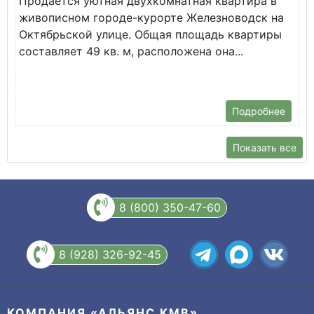
Продается уютная двухкомнатная квартира в
К
живописном городе-курорте Железноводск на
В
Октябрьской улице. Общая площадь квартиры
у
составляет 49 кв. м, расположена она...
Х
Подробнее
Показать все
8 (800) 350-47-60
8 (928) 326-92-45
КОМПАНИЯ «АЛЬЯНС КМВ»