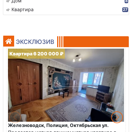
Дом
8
Квартира
27
ЭКСКЛЮЗИВ
Квартира 6 200 000 ₽
Железноводск, Полиция, Октябрьская ул.
Г