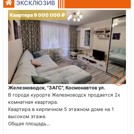
ЭКСКЛЮЗИВ
Квартира 9 000 000 ₽
Железноводск, "ЗАГС", Космонавтов ул.
Ж
В городе курорте Железноводск продается 2х
П
комнатная квартира.
ж
Квартира в кирпичном 5 этажном доме на 1
О
высоком этаже.
с
Общая площадь...