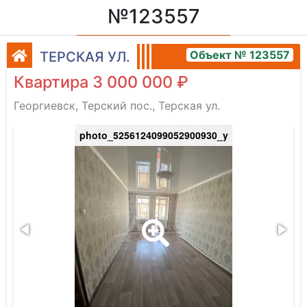
№123557
Объект № 123557
ТЕРСКАЯ УЛ.
Квартира 3 000 000 ₽
Георгиевск, Терский пос., Терская ул.
photo_5256124099052900930_y