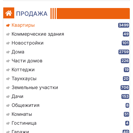
ПРОДАЖА
Квартиры
3499
Коммерческие здания
49
Новостройки
101
Дома
2759
Части домов
226
Коттеджи
19
Таунхаусы
20
Земельные участки
706
Дачи
153
Общежития
8
Комнаты
51
Гостиница
4
Гаражи
40