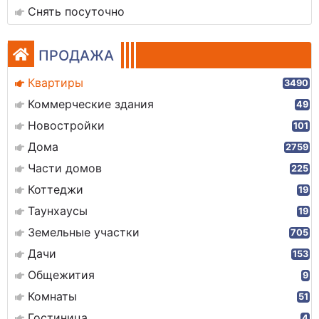
Снять посуточно
ПРОДАЖА
Квартиры
3490
Коммерческие здания
49
Новостройки
101
Дома
2759
Части домов
225
Коттеджи
19
Таунхаусы
19
Земельные участки
705
Дачи
153
Общежития
9
Комнаты
51
Гостиница
4