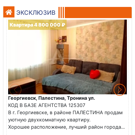
ЭКСКЛЮЗИВ
Квартира 4 800 000 ₽
Георгиевск, Палестина, Тронина ул.
Г
КОД В БАЗЕ АГЕНТСТВА 125307
К
В г. Георгиевске, в районе ПАЛЕСТИНА продам
В
уютную двухкомнатную квартиру.
н
Хорошее расположение, лучший район города...
Т
ш