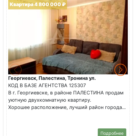
Квартира 4 800 000 ₽
Георгиевск, Палестина, Тронина ул.
Г
КОД В БАЗЕ АГЕНТСТВА 125307
К
В г. Георгиевске, в районе ПАЛЕСТИНА продам
В
уютную двухкомнатную квартиру.
н
Хорошее расположение, лучший район города...
Т
ш
Подробнее