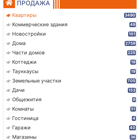
ПРОДАЖА
Квартиры
3490
Коммерческие здания
49
Новостройки
101
Дома
2759
Части домов
225
Коттеджи
19
Таунхаусы
19
Земельные участки
705
Дачи
153
Общежития
9
Комнаты
51
Гостиница
4
Гаражи
40
Магазины
36