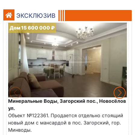
ЭКСКЛЮЗИВ
Дом 15 600 000 ₽
Минеральные Воды, Загорский пос., Новосёлов
М
ул.
О
Объект №122361. Продается отдельно стоящий
д
новый дом с мансардой в пос. Загорский, гор.
В
Минводы.