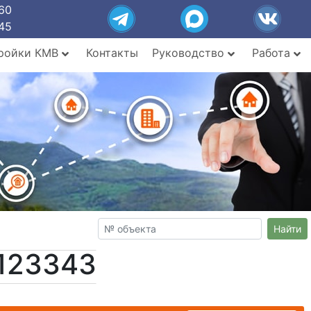
60
45
ройки КМВ
Контакты
Руководство
Работа
Найти
123343