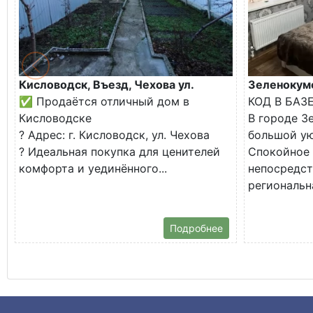
Кисловодск, Въезд, Чехова ул.
Зеленокумс
✅ Продаётся отличный дом в
КОД В БАЗ
Кисловодске
В городе З
? Адрес: г. Кисловодск, ул. Чехова
большой у
? Идеальная покупка для ценителей
Спокойное 
комфорта и уединённого...
непосредст
региональна
Подробнее