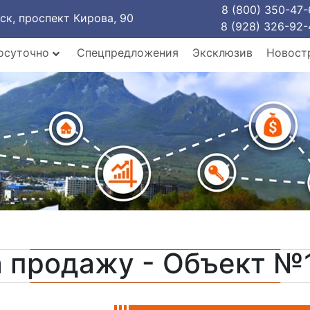
8 (800) 350-47-
рск, проспект Кирова, 90
8 (928) 326-92-
осуточно
Спецпредложения
Эксклюзив
Новост
а продажу - Объект №