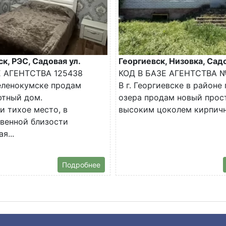
к, РЭС, Садовая ул.
Георгиевск, Низовка, Сад
Е АГЕНТСТВА 125438
КОД В БАЗЕ АГЕНТСТВА №
еленокумске продам
В г. Георгиевске в районе
ютный дом.
озера продам новый прос
и тихое место, в
высоким цоколем кирпичн
венной близости
я...
Подробнее