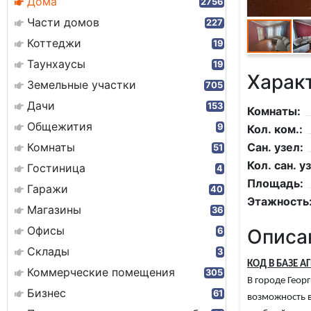
Дома
2756
Части домов
227
Коттеджи
19
Таунхаусы
19
Харак
Земельные участки
705
Дачи
153
Комнаты:
Общежития
9
Кол. ком.:
Комнаты
Сан. узел:
51
Кол. сан. уз
Гостиница
4
Площадь:
Гаражи
40
Этажность
Магазины
36
Офисы
Описа
6
Склады
3
КОД В БАЗЕ А
Коммерческие помещения
305
В городе Геор
Бизнес
61
возможность в