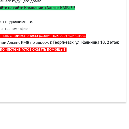
вашего будущего дома!
ти на сайте Компании «Альянс КМВ»!!!
ект недвижимости.
 в нашем офисе.
енная, с применением различных сертификатов.
нии Альянс КМВ по адресу:
г. Георгиевск, ул. Калинина 18, 2 этаж
 по ипотеке готов оказать помощь в: