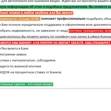
 для автомобиля или хранения вещей. Ждем вас на просмотр вашего 
ную информацию об этом и подобных предложениях, Вы можете най
бъект можно в любое удобное для Вас время!
движимости «Альянс КМВ»
поможет профессионально
подобрать объ
 Вам полную юридическую поддержку и оформление всех документов
обрать недвижимость, не зависимо от вида
ипотеки: гражданская, во
щие вопросы Вы можете задать по телефону или лично в офисе Компа
авился наш вариант, а на покупку не хватает средств, наш специалист
 без визита в Банк
смотрении заявок
отеки с маткапиталом, субсидиями
едита по военной ипотеке
ИДОК на процентную ставку от Банков
пешных сделок - это наше кредо!