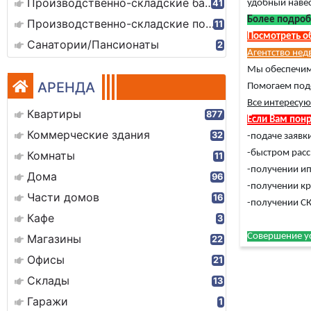
Производственно-складские базы
41
удобный навес
Более подроб
Производственно-складские помещения
11
Посмотреть о
Санатории/Пансионаты
2
Агентство не
Мы обеспечим
АРЕНДА
Помогаем под
Все интересую
Квартиры
877
Если Вам понр
Коммерческие здания
32
-подаче заявки
-быстром рас
Комнаты
11
-получении ип
Дома
96
-получении кр
Части домов
16
-получении СК
Кафе
3
Совершение ус
Магазины
22
Офисы
21
Склады
13
Гаражи
1