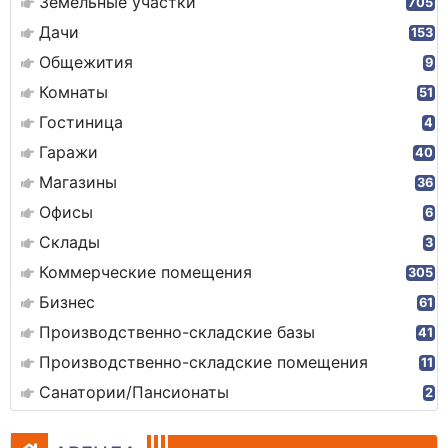
Земельные участки
705
Дачи
153
Общежития
9
Комнаты
51
Гостиница
4
Гаражи
40
Магазины
36
Офисы
6
Склады
3
Коммерческие помещения
305
Бизнес
61
Производственно-складские базы
41
Производственно-складские помещения
11
Санатории/Пансионаты
2