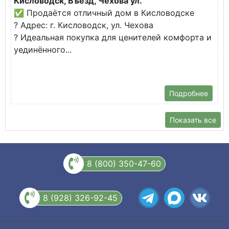
Кисловодск, Въезд, Чехова ул.
З
✅ Продаётся отличный дом в Кисловодске
К
? Адрес: г. Кисловодск, ул. Чехова
В
? Идеальная покупка для ценителей комфорта и
у
уединённого...
С
б
Подробнее
Показать все
8 (800) 350-47-60
8 (928) 326-92-45