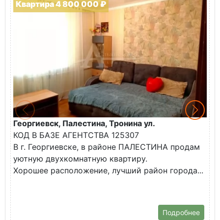
Квартира 4 800 000 ₽
Георгиевск, Палестина, Тронина ул.
Г
КОД В БАЗЕ АГЕНТСТВА 125307
К
В г. Георгиевске, в районе ПАЛЕСТИНА продам
В
уютную двухкомнатную квартиру.
н
Хорошее расположение, лучший район города...
Т
ш
Подробнее