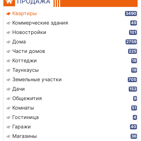
ПРОДАЖА
Квартиры
3490
Коммерческие здания
49
Новостройки
101
Дома
2759
Части домов
225
Коттеджи
19
Таунхаусы
19
Земельные участки
705
Дачи
153
Общежития
9
Комнаты
51
Гостиница
4
Гаражи
40
Магазины
36