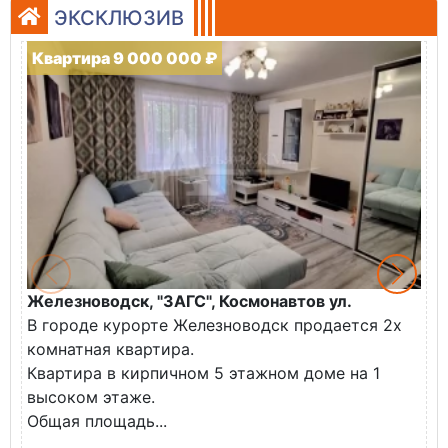
ЭКСКЛЮЗИВ
Квартира 9 000 000 ₽
Железноводск, "ЗАГС", Космонавтов ул.
Ж
В городе курорте Железноводск продается 2х
П
комнатная квартира.
ж
Квартира в кирпичном 5 этажном доме на 1
О
высоком этаже.
с
Общая площадь...