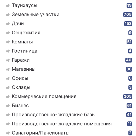
Таунхаусы
19
Земельные участки
705
Дачи
153
Общежития
9
Комнаты
51
Гостиница
4
Гаражи
40
Магазины
36
Офисы
6
Склады
3
Коммерческие помещения
305
Бизнес
61
Производственно-складские базы
41
Производственно-складские помещения
11
Санатории/Пансионаты
2