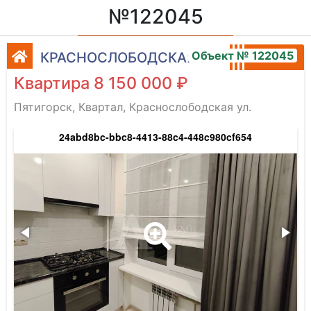
№122045
Объект № 122045
КРАСНОСЛОБОДСКАЯ УЛ.
Квартира 8 150 000 ₽
Пятигорск, Квартал, Краснослободская ул.
24abd8bc-bbc8-4413-88c4-448c980cf654