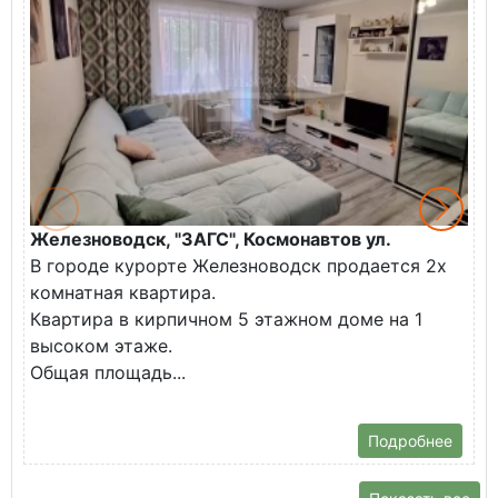
Железноводск, "ЗАГС", Космонавтов ул.
Ж
В городе курорте Железноводск продается 2х
П
комнатная квартира.
ж
Квартира в кирпичном 5 этажном доме на 1
О
высоком этаже.
с
Общая площадь...
Подробнее