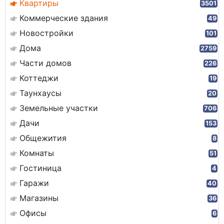
Квартиры
3501
Коммерческие здания
49
Новостройки
101
Дома
2759
Части домов
226
Коттеджи
19
Таунхаусы
20
Земельные участки
706
Дачи
153
Общежития
8
Комнаты
51
Гостиница
4
Гаражи
40
Магазины
36
Офисы
6