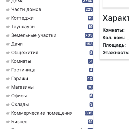
Дома
2760
Части домов
225
Харак
Коттеджи
19
Таунхаусы
19
Комнаты:
Земельные участки
705
Кол. ком.:
Дачи
153
Площадь:
Общежития
Этажность
8
Комнаты
51
Гостиница
4
Гаражи
40
Магазины
36
Офисы
6
Склады
3
Коммерческие помещения
305
Бизнес
61