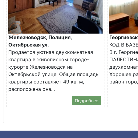
Железноводск, Полиция,
Георгиевск
Октябрьская ул.
КОД В БАЗ
Продается уютная двухкомнатная
В г. Георги
квартира в живописном городе-
ПАЛЕСТИНА
курорте Железноводск на
двухкомнат
Октябрьской улице. Общая площадь
Хорошее р
квартиры составляет 49 кв. м,
район город
расположена она...
Подробнее