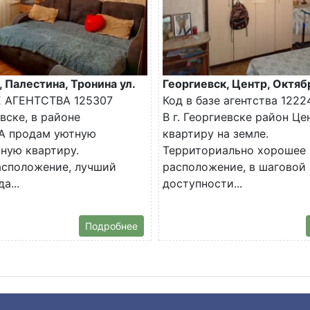
, Палестина, Тронина ул.
Георгиевск, Центр, Октяб
Е АГЕНТСТВА 125307
Код в базе агентства 1222
евске, в районе
В г. Георгиевске район Ц
 продам уютную
квартиру на земле.
ную квартиру.
Территориально хорошее
асположение, лучший
расположение, в шаговой
а...
доступности...
Подробнее