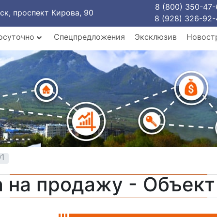
8 (800) 350-47-
рск, проспект Кирова, 90
8 (928) 326-92-
осуточно
Спецпредложения
Эксклюзив
Новост
01
 на продажу - Объек