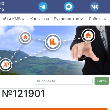
60
45
ройки КМВ
Контакты
Руководство
Работа
Найти
т №121901