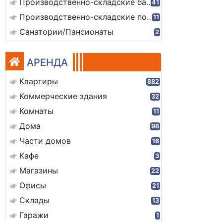
Производственно-складские базы
41
Производственно-складские помещения
11
Санатории/Пансионаты
2
АРЕНДА
Квартиры
882
Коммерческие здания
32
Комнаты
11
Дома
96
Части домов
16
Кафе
3
Магазины
22
Офисы
21
Склады
13
Гаражи
1