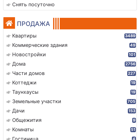
Снять посуточно
ПРОДАЖА
Квартиры
3489
Коммерческие здания
49
Новостройки
101
Дома
2756
Части домов
227
Коттеджи
19
Таунхаусы
19
Земельные участки
705
Дачи
153
Общежития
9
Комнаты
51
Гостиница
4