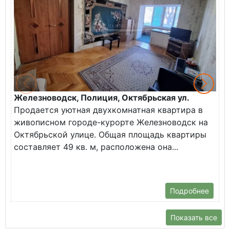
Железноводск, Полиция, Октябрьская ул.
Г
Продается уютная двухкомнатная квартира в
К
живописном городе-курорте Железноводск на
В
Октябрьской улице. Общая площадь квартиры
у
составляет 49 кв. м, расположена она...
Х
Подробнее
Показать все