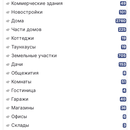
Коммерческие здания
49
Новостройки
101
Дома
2760
Части домов
225
Коттеджи
19
Таунхаусы
19
Земельные участки
705
Дачи
153
Общежития
8
Комнаты
51
Гостиница
4
Гаражи
40
Магазины
36
Офисы
6
Склады
3