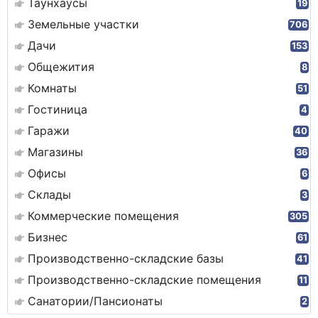
Таунхаусы
19
Земельные участки
706
Дачи
153
Общежития
8
Комнаты
51
Гостиница
4
Гаражи
40
Магазины
36
Офисы
6
Склады
3
Коммерческие помещения
305
Бизнес
61
Производственно-складские базы
41
Производственно-складские помещения
11
Санатории/Пансионаты
2