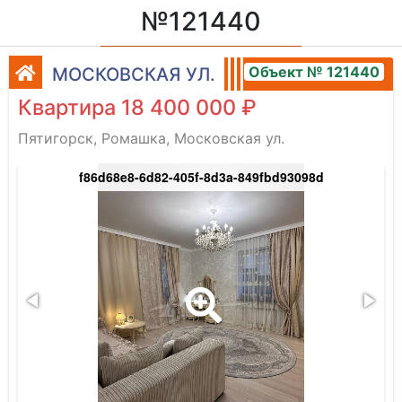
№121440
Объект № 121440
МОСКОВСКАЯ УЛ.
Квартира 18 400 000 ₽
Пятигорск, Ромашка, Московская ул.
f86d68e8-6d82-405f-8d3a-849fbd93098d