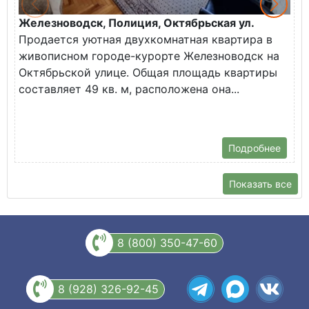
Железноводск, Полиция, Октябрьская ул.
Г
Продается уютная двухкомнатная квартира в
К
живописном городе-курорте Железноводск на
В
Октябрьской улице. Общая площадь квартиры
у
составляет 49 кв. м, расположена она...
Х
Подробнее
Показать все
8 (800) 350-47-60
8 (928) 326-92-45