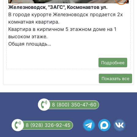
Железноводск, "ЗАГС", Космонавтов ул.
Ж
В городе курорте Железноводск продается 2х
П
комнатная квартира.
ж
Квартира в кирпичном 5 этажном доме на 1
О
высоком этаже.
с
Общая площадь...
Подробнее
Показать все
8 (800) 350-47-60
8 (928) 326-92-45