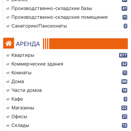
Производственно-складские базы
41
Производственно-складские помещения
11
Санатории/Пансионаты
2
АРЕНДА
Квартиры
877
Коммерческие здания
32
Комнаты
11
Дома
96
Части домов
16
Кафе
3
Магазины
22
Офисы
21
Склады
13