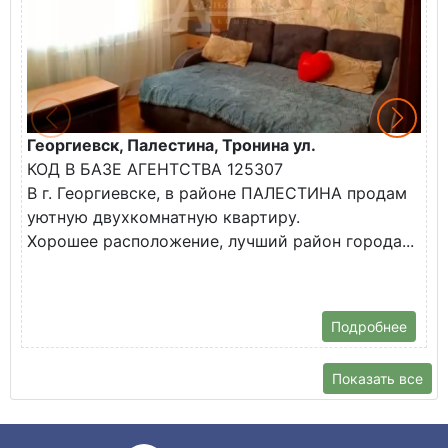
Георгиевск, Палестина, Тронина ул.
Г
КОД В БАЗЕ АГЕНТСТВА 125307
К
В г. Георгиевске, в районе ПАЛЕСТИНА продам
В
уютную двухкомнатную квартиру.
н
Хорошее расположение, лучший район города...
Т
ш
Подробнее
Показать все