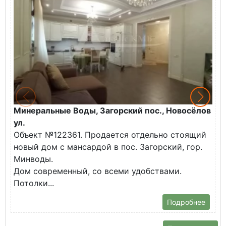
Минеральные Воды, Загорский пос., Новосёлов
М
ул.
О
Объект №122361. Продается отдельно стоящий
д
новый дом с мансардой в пос. Загорский, гор.
В
Минводы.
Дом современный, со всеми удобствами.
Потолки...
Подробнее