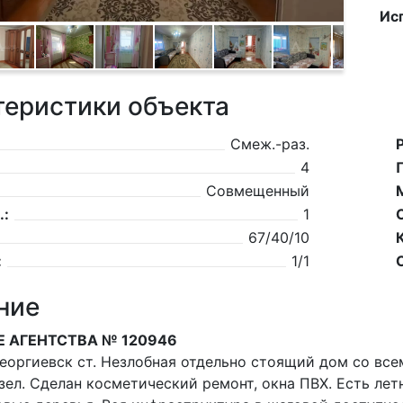
Ис
теристики объекта
Смеж.-раз.
4
Совмещенный
.:
1
67/40/10
:
1/1
ние
Е АГЕНТСТВА № 120946
Георгиевск ст. Незлобная отдельно стоящий дом со все
узел. Сделан косметический ремонт, окна ПВХ. Есть ле