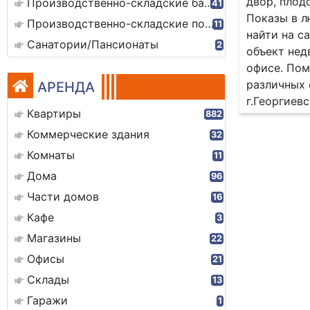
двор, плод
Производственно-складские базы
41
Показы в л
Производственно-складские помещения
11
найти на с
Санатории/Пансионаты
2
объект нед
офисе. Пом
различных 
АРЕНДА
г.Георгиев
Квартиры
882
Коммерческие здания
32
Комнаты
11
Дома
96
Части домов
16
Кафе
3
Магазины
22
Офисы
21
Склады
13
Гаражи
1