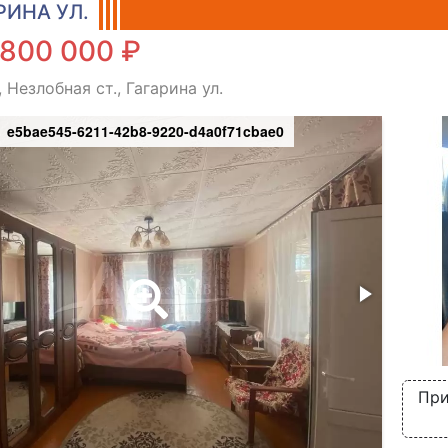
РИНА УЛ.
 800 000 ₽
 Незлобная ст., Гагарина ул.
e5bae545-6211-42b8-9220-d4a0f71cbae0
При